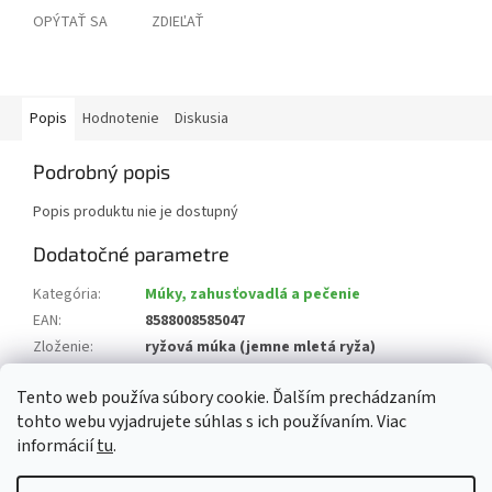
OPÝTAŤ SA
ZDIEĽAŤ
Popis
Hodnotenie
Diskusia
Podrobný popis
Popis produktu nie je dostupný
Dodatočné parametre
Kategória
:
Múky, zahusťovadlá a pečenie
EAN
:
8588008585047
Zloženie
:
ryžová múka (jemne mletá ryža)
Krajina pôvodu
:
Česká republika
Tento web používa súbory cookie. Ďalším prechádzaním
?
Alergény
:
produkt nie je alergén
tohto webu vyjadrujete súhlas s ich používaním. Viac
informácií
tu
.
Z
á