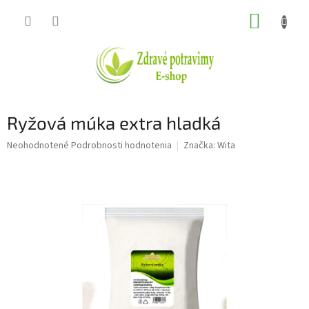
Prejsť
NÁKUP
na
obsah
KOŠÍK
Ryžová múka extra hladká
Priemerné
Neohodnotené
Podrobnosti hodnotenia
Značka:
Wita
hodnotenie
produktu
je
0,0
z
5
hviezdičiek.