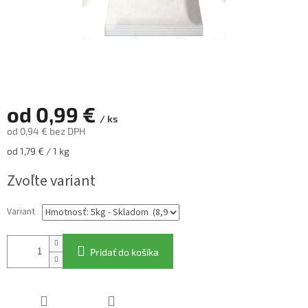
od
0,99 €
/ ks
od
0,94 €
bez DPH
Jednotková
od 1,79 € / 1 kg
cena:
Zvoľte variant
Variant
Pridať do košíka