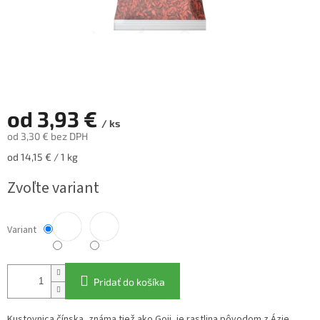
od
3,93 €
/ ks
od
3,30 €
bez DPH
Jednotková
od 14,15 € / 1 kg
cena:
Zvoľte variant
Variant
Pridať do košíka
Kustovnica čínska, známa tiež ako Goji, je rastlina pôvodom z Ázie,