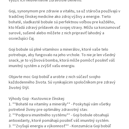
využiť ich neuveriteľné zdravotné benefiti.
Goji, synonymom pre zdravie a vitalitu, sa už stáročia používajú v
tradičnej čínskej medicíne ako zdroj výživy a energie. Tieto
bohaté, sladkasté bobule sú perfektnou voľbou pre každého,
kto hľadá zdravý prídavek do svojej stravy. Môžu sa konzumovať
surové, sušené alebo môžete z nich pripraviť lahodný a
osviežujúci čaj.
Goji bobule sú plné vitamínov a minerálov, ktoré vaše telo
potrebuje, aby fungovalo na jeho vrchole. To nie je len všedný
snack, je to výživová bomba, ktorá môže pomôcť posilniť váš
imunitný systém a zvýšiť vašu energiu.
Objavte moc Goji bobúľ a urobte z nich súčasť svojho
každodenného života. Sú vynikajúcim spoločníkom pre zdravý
životný štýl.
Výhody Goji - Kustovnice čínskej:
1. **Bohaté na vitamíny a minerály** - Poskytujú vám všetky
potrebné živiny pre optimálny zdravotný stav.
2. **Podpora imunitného systému** - Goji bobule obsahujú
antioxidanty, ktoré pomáhajú posilniť váš imunitný systém.
3. **Zvyšujú energiu a výkonnosť** - Konzumácia Goji bobúľ