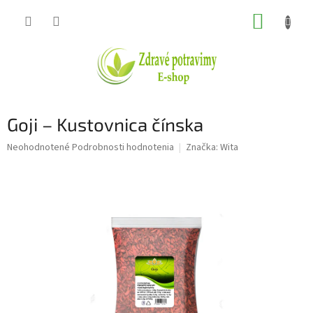
Prejsť
NÁKUP
na
obsah
KOŠÍK
Goji – Kustovnica čínska
Priemerné
Neohodnotené
Podrobnosti hodnotenia
Značka:
Wita
hodnotenie
produktu
je
0,0
z
5
hviezdičiek.