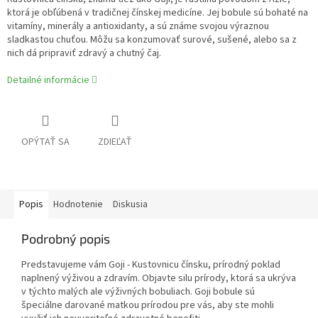
ktorá je obľúbená v tradičnej čínskej medicíne. Jej bobule sú bohaté na
vitamíny, minerály a antioxidanty, a sú známe svojou výraznou
sladkastou chuťou. Môžu sa konzumovať surové, sušené, alebo sa z
nich dá pripraviť zdravý a chutný čaj.
Detailné informácie
OPÝTAŤ SA
ZDIEĽAŤ
Popis
Hodnotenie
Diskusia
Podrobný popis
Predstavujeme vám Goji - Kustovnicu čínsku, prírodný poklad
naplnený výživou a zdravím. Objavte silu prírody, ktorá sa ukrýva
v týchto malých ale výživných bobuliach. Goji bobule sú
špeciálne darované matkou prírodou pre vás, aby ste mohli