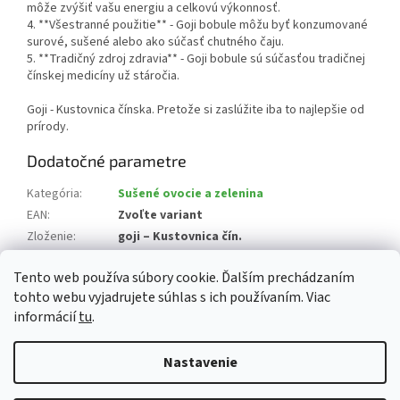
môže zvýšiť vašu energiu a celkovú výkonnosť.
4. **Všestranné použitie** - Goji bobule môžu byť konzumované
surové, sušené alebo ako súčasť chutného čaju.
5. **Tradičný zdroj zdravia** - Goji bobule sú súčasťou tradičnej
čínskej medicíny už stáročia.
Goji - Kustovnica čínska. Pretože si zaslúžite iba to najlepšie od
prírody.
Dodatočné parametre
Kategória
:
Sušené ovocie a zelenina
EAN
:
Zvoľte variant
Zloženie
:
goji – Kustovnica čín.
Krajina pôvodu
:
Čína
Tento web používa súbory cookie. Ďalším prechádzaním
Alergény
:
produkt nie je alergén
tohto webu vyjadrujete súhlas s ich používaním. Viac
informácií
tu
.
Z
á
Nastavenie
Vytvoril Shoptet
p
ä