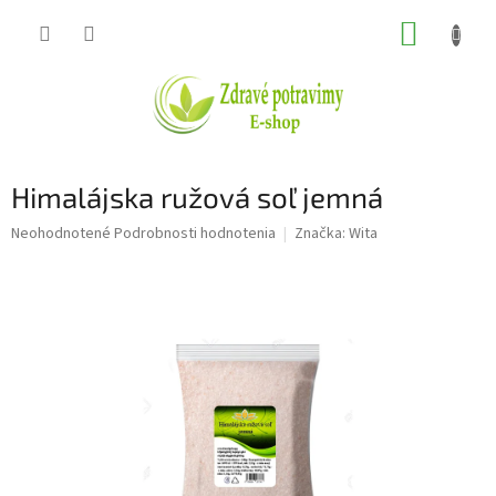
Prejsť
NÁKUP
na
obsah
KOŠÍK
Himalájska ružová soľ jemná
Priemerné
Neohodnotené
Podrobnosti hodnotenia
Značka:
Wita
hodnotenie
produktu
je
0,0
z
5
hviezdičiek.