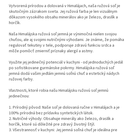
Vytvorená prírodou a dolovaná v Himalájach, naša ružová soľ je
skutočným zázrakom sveta. Jej ružová farba je len vizuálnym
dôkazom vysokého obsahu minerálov ako je železo, draslík a
horčík.
Naša Himalájska ružová soľ jemná je výnimočná nielen svojou
chuťou, ale aj svojimi nutričnými výhodami. Je známe, že pomáha
regulovať tekutiny v tele, podporuje zdravú funkciu srdca a
môže pomôcť zmierniť príznaky alergií a astmy.
Využite jej jedinečný potenciál v kuchyni - od jednoduchých jedál
po sofistikovane gurmánske pokrmy. Himalájska ružová soľ
jemná dodá vašim jedlám jemnú soľnú chuť a estetický nádych
ružovej farby.
Vlastnosti, ktoré robia našu Himalájsku ružovú soľ jemnú
jedinečnou:
1. Prírodný pôvod: Naše soľ je dolovaná ručne v Himalájach a je
100% prírodná bez prídavku syntetických látok.
2. Nutričné výhody: Obsahuje minerály ako železo, draslík a
horčík, ktoré sú dôležité pre zdravý životný štýl.
3. Všestrannosť v kuchyni: Jej jemná soľná chuť je ideálna pre