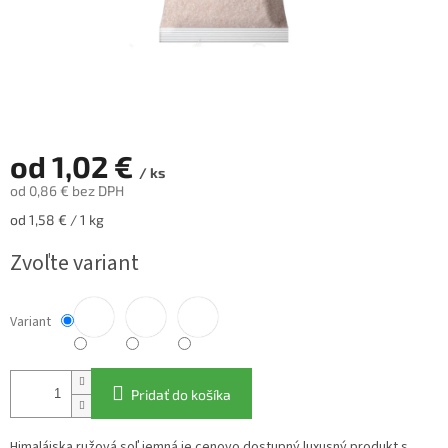
od
1,02 €
/ ks
od
0,86 €
bez DPH
Jednotková
od 1,58 € / 1 kg
cena:
Zvoľte variant
Variant
Pridať do košíka
Himalájska ružová soľ jemná je cenovo dostupný luxusný produkt s