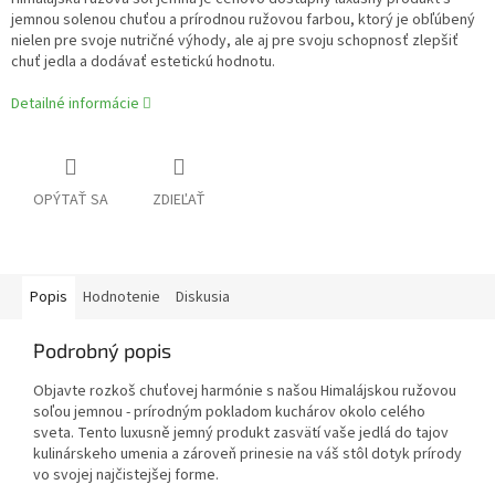
jemnou solenou chuťou a prírodnou ružovou farbou, ktorý je obľúbený
nielen pre svoje nutričné výhody, ale aj pre svoju schopnosť zlepšiť
chuť jedla a dodávať estetickú hodnotu.
Detailné informácie
OPÝTAŤ SA
ZDIEĽAŤ
Popis
Hodnotenie
Diskusia
Podrobný popis
Objavte rozkoš chuťovej harmónie s našou Himalájskou ružovou
soľou jemnou - prírodným pokladom kuchárov okolo celého
sveta. Tento luxusně jemný produkt zasvätí vaše jedlá do tajov
kulinárskeho umenia a zároveň prinesie na váš stôl dotyk prírody
vo svojej najčistejšej forme.