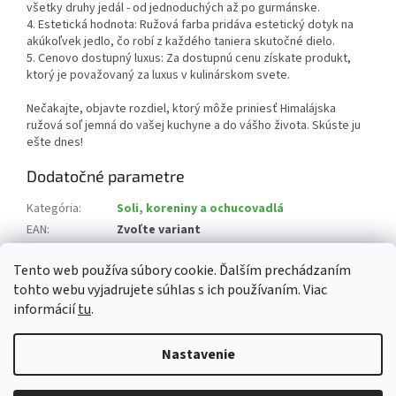
všetky druhy jedál - od jednoduchých až po gurmánske.
4. Estetická hodnota: Ružová farba pridáva estetický dotyk na
akúkoľvek jedlo, čo robí z každého taniera skutočné dielo.
5. Cenovo dostupný luxus: Za dostupnú cenu získate produkt,
ktorý je považovaný za luxus v kulinárskom svete.
Nečakajte, objavte rozdiel, ktorý môže priniesť Himalájska
ružová soľ jemná do vašej kuchyne a do vášho života. Skúste ju
ešte dnes!
Dodatočné parametre
Kategória
:
Soli, koreniny a ochucovadlá
EAN
:
Zvoľte variant
Zloženie
:
himalájska ružová soľ jemná
Tento web používa súbory cookie. Ďalším prechádzaním
Krajina pôvodu
:
Pakistan
tohto webu vyjadrujete súhlas s ich používaním. Viac
informácií
tu
.
Z
á
Nastavenie
Vytvoril Shoptet
p
ä