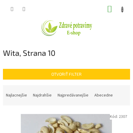
Prejsť
NÁKUP
na
obsah
KOŠÍK
Wita
, Strana 10
OTVORIŤ FILTER
R
a
Najlacnejšie
Najdrahšie
Najpredávanejšie
Abecedne
d
e
V
n
Kód:
2307
ý
i
p
e