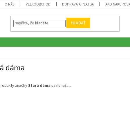
O NÁS
VEĽKOOBCHOD
DOPRAVA A PLATBA
AKO NAKUPOV
HĽADAŤ
rá dáma
produkty značky
Stará dáma
sa nenašli...