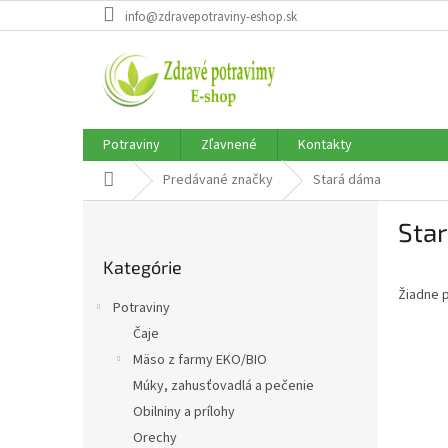
Prejsť
info@zdravepotraviny-eshop.sk
na
obsah
Potraviny
Zľavnené
Kontakty
Domov
Predávané značky
Stará dáma
B
Sta
o
Preskočiť
č
Kategórie
kategórie
n
Žiadne 
ý
Potraviny
p
Čaje
a
Mäso z farmy EKO/BIO
n
e
Múky, zahusťovadlá a pečenie
l
Obilniny a prílohy
Orechy