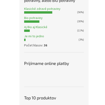
potraviny, alebo BIO potraviny
Klasické zdravé potraviny
(56%)
Bio potraviny
(30%)
Aj Bio aj Klasické
(11%)
Je mi to jedno
(3%)
Počet hlasov:
36
Prijímame online platby
Top 10 produktov