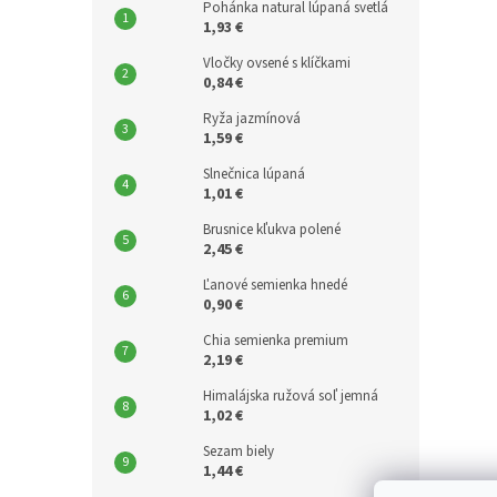
Pohánka natural lúpaná svetlá
1,93 €
Vločky ovsené s klíčkami
0,84 €
Ryža jazmínová
1,59 €
Slnečnica lúpaná
1,01 €
Brusnice kľukva polené
2,45 €
Ľanové semienka hnedé
0,90 €
Chia semienka premium
2,19 €
Himalájska ružová soľ jemná
1,02 €
Sezam biely
1,44 €