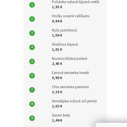
Pohánka natural lúpaná svetlá
1,93 €
Vločky ovsené s klíčkami
0,84 €
Ryža jazmínová
1,59 €
Slnečnica lúpaná
1,01 €
Brusnice kľukva polené
2,45 €
Ľanové semienka hnedé
0,90 €
Chia semienka premium
2,19 €
Himalájska ružová soľ jemná
1,02 €
Sezam biely
1,44 €