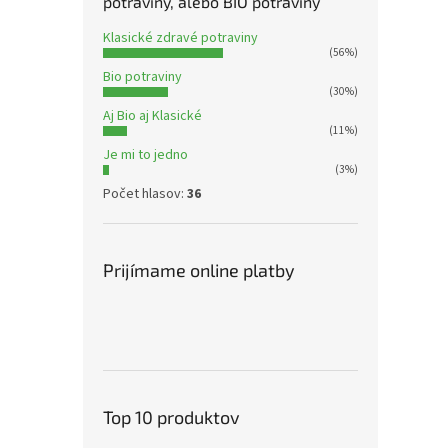
potraviny, alebo BIO potraviny
Klasické zdravé potraviny
(56%)
Bio potraviny
(30%)
Aj Bio aj Klasické
(11%)
Je mi to jedno
(3%)
Počet hlasov:
36
Prijímame online platby
Top 10 produktov