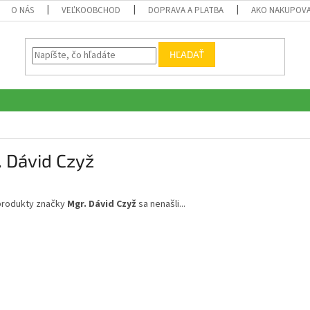
O NÁS
VEĽKOOBCHOD
DOPRAVA A PLATBA
AKO NAKUPOV
HĽADAŤ
 Dávid Czyž
produkty značky
Mgr. Dávid Czyž
sa nenašli...