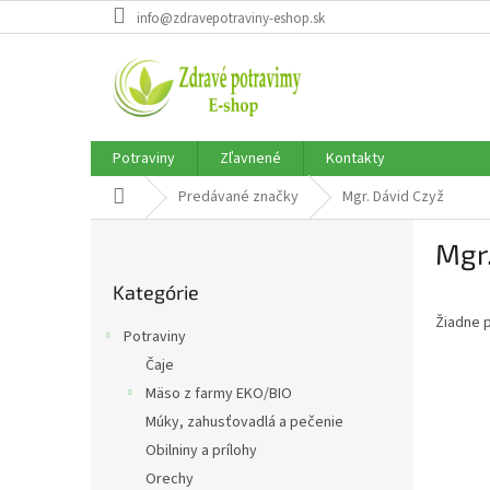
Prejsť
info@zdravepotraviny-eshop.sk
na
obsah
Potraviny
Zľavnené
Kontakty
Domov
Predávané značky
Mgr. Dávid Czyž
B
Mgr.
o
Preskočiť
č
Kategórie
kategórie
n
Žiadne 
ý
Potraviny
p
Čaje
a
Mäso z farmy EKO/BIO
n
e
Múky, zahusťovadlá a pečenie
l
Obilniny a prílohy
Orechy