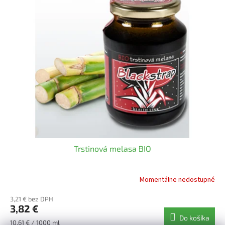
Trstinová melasa BIO
Momentálne nedostupné
3,21 € bez DPH
3,82 €
Do košíka
Jednotková
10,61 € / 1000 ml