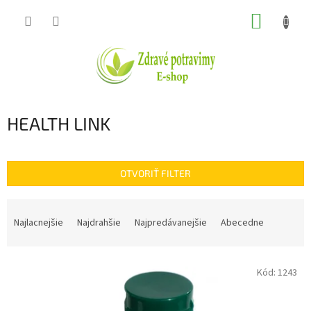
Prejsť
NÁKUP
na
obsah
KOŠÍK
HEALTH LINK
OTVORIŤ FILTER
R
a
Najlacnejšie
Najdrahšie
Najpredávanejšie
Abecedne
d
e
V
n
Kód:
1243
ý
i
p
e