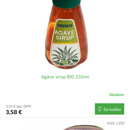
i
p
s
r
p
o
r
d
o
u
d
k
u
t
k
o
t
v
o
v
Agáve sirup BIO 250ml
Skladom
3,01 € bez DPH
Do košíka
3,58 €
Kód:
1250