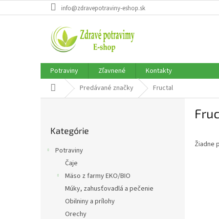
Prejsť
info@zdravepotraviny-eshop.sk
na
obsah
Potraviny
Zľavnené
Kontakty
Domov
Predávané značky
Fructal
B
Fruc
o
Preskočiť
č
Kategórie
kategórie
n
Žiadne 
ý
Potraviny
p
Čaje
a
Mäso z farmy EKO/BIO
n
e
Múky, zahusťovadlá a pečenie
l
Obilniny a prílohy
Orechy