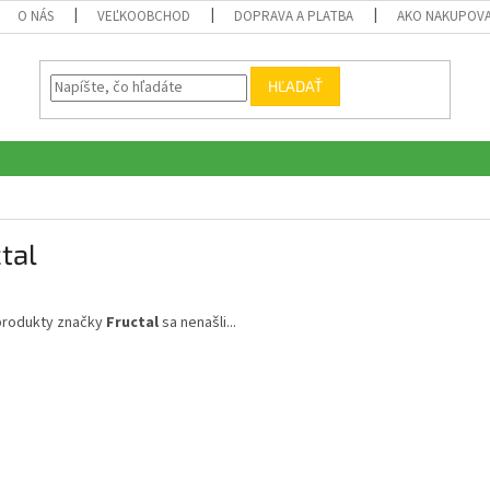
O NÁS
VEĽKOOBCHOD
DOPRAVA A PLATBA
AKO NAKUPOV
HĽADAŤ
tal
produkty značky
Fructal
sa nenašli...