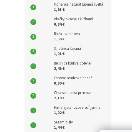
Pohánka natural lúpaná svetlá
1,93 €
Vločky ovsené s klíčkami
0,84 €
Ryža jazmínová
1,59 €
Slnečnica lúpaná
1,01 €
Brusnice kľukva polené
2,45 €
Ľanové semienka hnedé
0,90 €
Chia semienka premium
2,19 €
Himalájska ružová soľ jemná
1,02 €
Sezam biely
1,44 €