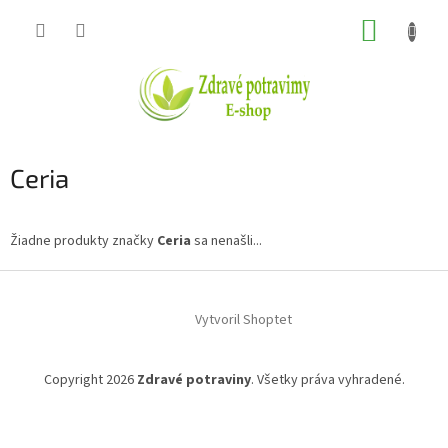
Prejsť
NÁKUP
na
obsah
KOŠÍK
Ceria
Žiadne produkty značky
Ceria
sa nenašli...
Z
á
Vytvoril Shoptet
p
ä
t
Copyright 2026
Zdravé potraviny
. Všetky práva vyhradené.
i
e