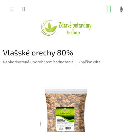
Prejsť
NÁKUP
na
obsah
KOŠÍK
Vlašské orechy 80%
Priemerné
Neohodnotené
Podrobnosti hodnotenia
Značka:
Wita
hodnotenie
produktu
je
0,0
z
5
hviezdičiek.