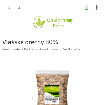
Prejsť
NÁKUP
na
obsah
KOŠÍK
Vlašské orechy 80%
Priemerné
Neohodnotené
Podrobnosti hodnotenia
Značka:
Wita
hodnotenie
produktu
je
0,0
z
5
hviezdičiek.