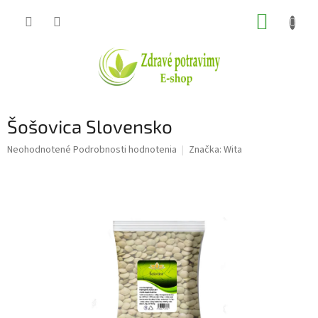
Prejsť
NÁKUP
na
obsah
KOŠÍK
Šošovica Slovensko
Priemerné
Neohodnotené
Podrobnosti hodnotenia
Značka:
Wita
hodnotenie
produktu
je
0,0
z
5
hviezdičiek.