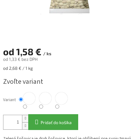
od
1,58 €
/ ks
od
1,33 €
bez DPH
Jednotková
od 2,68 € / 1 kg
cena:
Zvoľte variant
Variant
Pridať do košíka
Zelená šošovica je druh šošovice, ktorý je obľúbený pre svoju tmavú,