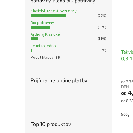
potraviny, alebo BIO potraviny
Klasické zdravé potraviny
(56%)
Bio potraviny
(30%)
Aj Bio aj Klasické
(11%)
Je mi to jedno
(3%)
Tekvi
Počet hlasov:
36
0,8-1
Priem
hodno
Prijímame online platby
od 3,7
produ
DPH
je
4,
od
5,0
z
Jednot
od 8,30
5
cena:
hviezd
500g
Top 10 produktov