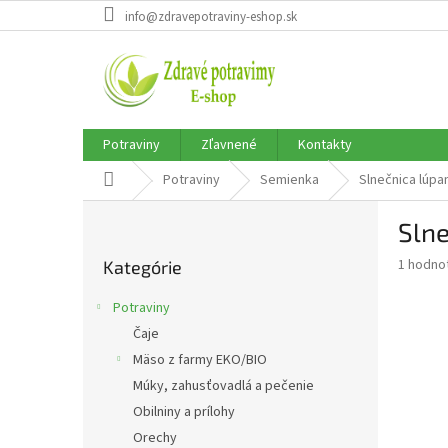
Prejsť
info@zdravepotraviny-eshop.sk
na
obsah
Potraviny
Zľavnené
Kontakty
Domov
Potraviny
Semienka
Slnečnica lúpa
B
Slne
o
Preskočiť
č
Priemer
1 hodno
Kategórie
kategórie
n
hodnote
ý
produkt
Potraviny
p
je
Čaje
5,0
a
z
Mäso z farmy EKO/BIO
n
5
e
Múky, zahusťovadlá a pečenie
hviezdič
l
Obilniny a prílohy
Orechy