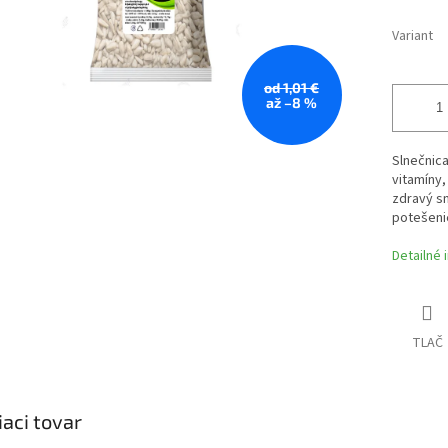
Variant
od 1,01 €
až –8 %
Slnečnica
vitamíny,
zdravý sn
potešeni
Detailné 
TLAČ
iaci tovar