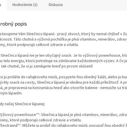
s
Hodnotenie (1)
Diskusia
robný popis
stavujeme Vám Slnečnicu lúpanú - pravý skvost, ktorý by nemal chýbať v ži
cnosti. Táto chutná a výživná pochúťka je plná vitamínov, minerálov, zdrav
iny, ktoré podporujú celkové zdravie a vitalitu.
 Slnečnica lúpaná nie je len obyčajný snack. Je to výživový powerhouse, kt
u telu energiu, ktorú potrebuje na zdolávanie každodenných výziev. A čo je
 tak chutné, že si ju zamilujete hneď po prvom skúsení!
ž si ju pridáte do raňajkoveho müsli, posypete ňou obedný šalát, alebo ju b
ýchly snack na cesty, Slnečnica lúpaná je ideálna pre každú príležitosť. A p
á, je pripravená na konzumáciu hneď ako otvoríte balenie - nemusíte sa trá
vným lúpaním.
dy našej Slnečnice lúpanej:
*Výživový powerhouse**: Slnečnica lúpaná je plná vitamínov, minerálov, zdr
kniny, ktoré podporujú celkové zdravie a vitalitu.
*Všestranná**: Môžete ju pridať do raňajkoveho müsli, posypať ňou obedný š