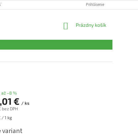
AŤ
OBCHODNÉ PODMIENKY
PODMIENKY OCHRANY OSOBNÝCH ÚDAJ
Prihlásenie
NÁKUPNÝ
Prázdny košík
KOŠÍK
až –8 %
,01 €
/ ks
€
bez DPH
ová
 / 1 kg
 variant