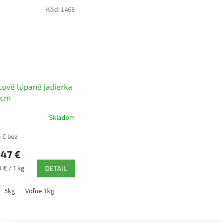
Kód:
1468
cové lúpané jadierka
 cm
Skladom
erné
tenie
6 € bez
ktu
47 €
ková
 € / 1 kg
DETAIL
ičiek.
5kg
Voľne 1kg