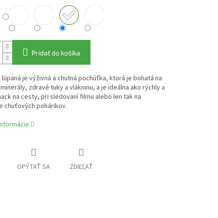
Pridať do košíka
 lúpaná je výživná a chutná pochúťka, ktorá je bohatá na
 minerály, zdravé tuky a vlákninu, a je ideálna ako rýchly a
ack na cesty, pri sledovaní filmu alebo len tak na
e chuťových pohárikov.
informácie
OPÝTAŤ SA
ZDIEĽAŤ