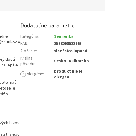
Dodatočné parametre
adnej
Kategória
:
Semienka
ých tukov a
EAN
:
8588008588963
Zloženie
:
slnečnica lúpaná
Krajina
orý dodá
Česko, Bulharsko
pôvodu
:
 najlepšie?
produkt nie je
?
Alergény
:
alergén
udete mať
retože je
piť s
avých tukov
alát, alebo