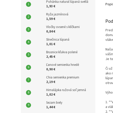
Pohánka natural lúpaná svetlá
Popi
1,93 €
Ryža jazmínová
1,59 €
Pod
Vločky ovsené s klíčkami
Pred
0,84 €
domá
Slnečnica lúpaná
vlákn
1,01 €
Naša
Brusnice kľukva polené
vášm
2,45 €
Je to
Ľanové semienka hnedé
Či u
0,90 €
ako r
Chia semienka premium
lúpan
2,19 €
otra
Himalájska ružová soľ jemná
Výho
1,02 €
1. *
Sezam biely
a vlá
1,44 €
2. *