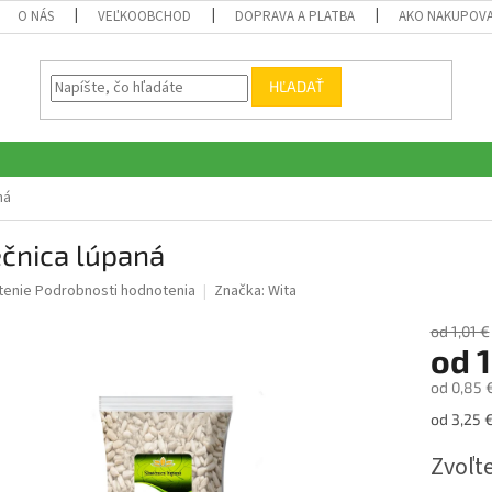
O NÁS
VEĽKOOBCHOD
DOPRAVA A PLATBA
AKO NAKUPOV
HĽADAŤ
ná
čnica lúpaná
né
tenie
Podrobnosti hodnotenia
Značka:
Wita
nie
u
od 1,01 €
od
1
od
0,85 
Jednotk
od 3,25 €
iek.
cena:
Zvoľte