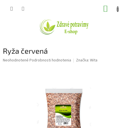
Prejsť
NÁKUP
na
obsah
KOŠÍK
Ryža červená
Priemerné
Neohodnotené
Podrobnosti hodnotenia
Značka:
Wita
hodnotenie
produktu
je
0,0
z
5
hviezdičiek.