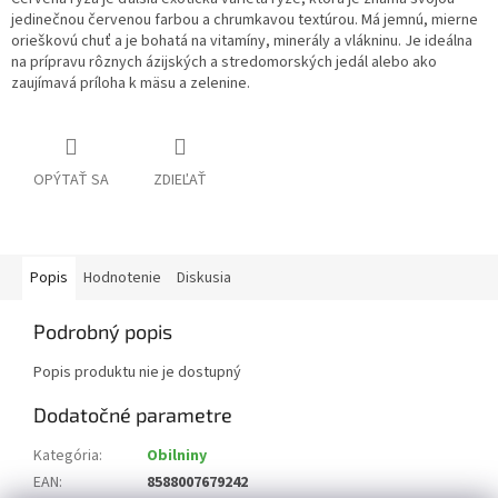
jedinečnou červenou farbou a chrumkavou textúrou. Má jemnú, mierne
orieškovú chuť a je bohatá na vitamíny, minerály a vlákninu. Je ideálna
na prípravu rôznych ázijských a stredomorských jedál alebo ako
zaujímavá príloha k mäsu a zelenine.
OPÝTAŤ SA
ZDIEĽAŤ
Popis
Hodnotenie
Diskusia
Podrobný popis
Popis produktu nie je dostupný
Dodatočné parametre
Kategória
:
Obilniny
EAN
:
8588007679242