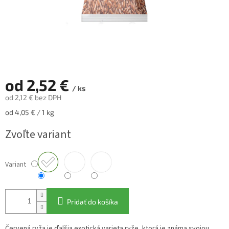
od
2,52 €
/ ks
od
2,12 €
bez DPH
Jednotková
od 4,05 € / 1 kg
cena:
Zvoľte variant
Variant
Pridať do košíka
Červená ryža je ďalšia exotická varieta ryže, ktorá je známa svojou