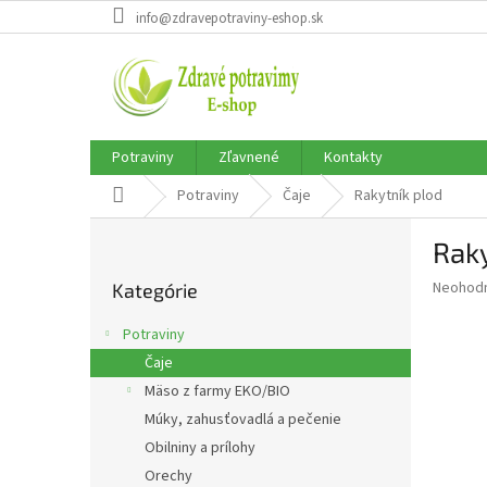
Prejsť
info@zdravepotraviny-eshop.sk
na
obsah
Potraviny
Zľavnené
Kontakty
Domov
Potraviny
Čaje
Rakytník plod
B
Raky
o
Preskočiť
č
Priemer
Neohod
Kategórie
kategórie
n
hodnote
ý
produkt
Potraviny
p
je
Čaje
0,0
a
z
Mäso z farmy EKO/BIO
n
5
e
Múky, zahusťovadlá a pečenie
hviezdič
l
Obilniny a prílohy
Orechy