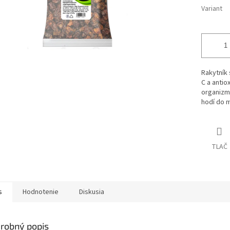
Variant
Rakytník
C a antio
organizm
hodí do m
TLAČ
s
Hodnotenie
Diskusia
robný popis