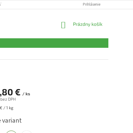
AŤ
OBCHODNÉ PODMIENKY
PODMIENKY OCHRANY OSOBNÝCH ÚDAJ
Prihlásenie
NÁKUPNÝ
Prázdny košík
KOŠÍK
,80 €
/ ks
bez DPH
ová
€ / 1 kg
 variant