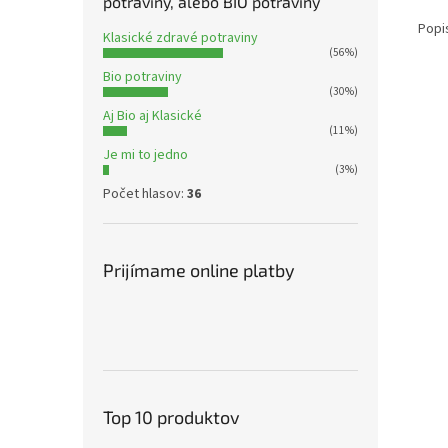
potraviny, alebo BIO potraviny
Popi
Klasické zdravé potraviny
(56%)
Bio potraviny
(30%)
Aj Bio aj Klasické
(11%)
Je mi to jedno
(3%)
Počet hlasov:
36
Prijímame online platby
Top 10 produktov