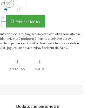
Pridať do košíka
 sušený plod je známy svojim vysokým obsahom vitamínu
xidantmi, ktoré podporujú imunitu a celkové zdravie
u. Jeho jemne kyslá chuť a chrumkavá textúra sa dobre
üsli, jogurtu alebo ako zdravá príchuť do čajov.
OPÝTAŤ SA
ZDIEĽAŤ
Dodatočné parametre