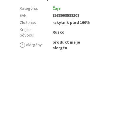
Kategória
:
Čaje
EAN
:
8588008588208
Zloženie
:
rakytník plod 100%
Krajina
Rusko
pôvodu
:
produkt nie je
?
Alergény
:
alergén