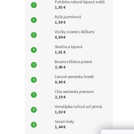
Pohánka natural lúpaná svetlá
1,93 €
Ryža jazmínová
1,59 €
Vločky ovsené s klíčkami
0,84 €
Slnečnica lúpaná
1,01 €
Brusnice kľukva polené
2,45 €
Ľanové semienka hnedé
0,90 €
Chia semienka premium
2,19 €
Himalájska ružová soľ jemná
1,02 €
Sezam biely
1,44 €