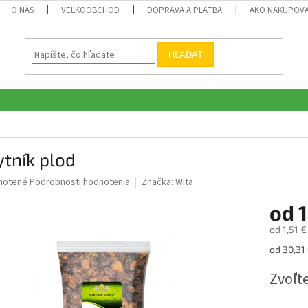
O NÁS
VEĽKOOBCHOD
DOPRAVA A PLATBA
AKO NAKUPOV
HĽADAŤ
tník plod
né
notené
Podrobnosti hodnotenia
Značka:
Wita
nie
od
1
u
od
1,51 €
Jednotk
od 30,31 
cena:
iek.
Zvoľte