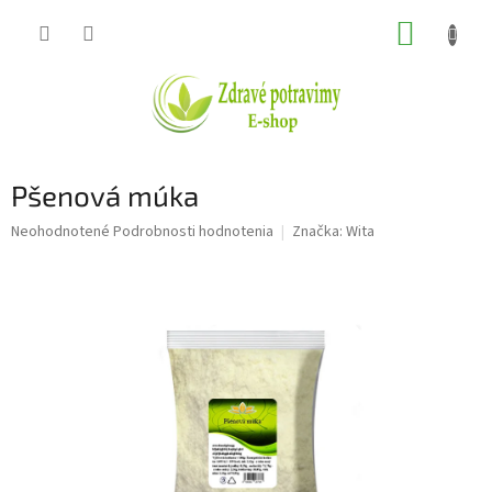
Prejsť
NÁKUP
na
obsah
KOŠÍK
Pšenová múka
Priemerné
Neohodnotené
Podrobnosti hodnotenia
Značka:
Wita
hodnotenie
produktu
je
0,0
z
5
hviezdičiek.