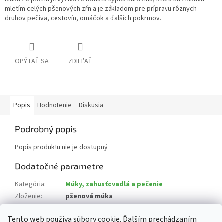
mletím celých pšenových zŕn a je základom pre prípravu rôznych
druhov pečiva, cestovín, omáčok a ďalších pokrmov.
OPÝTAŤ SA
ZDIEĽAŤ
Popis
Hodnotenie
Diskusia
Podrobný popis
Popis produktu nie je dostupný
Dodatočné parametre
Kategória
:
Múky, zahusťovadlá a pečenie
Zloženie
:
pšenová múka
Krajina pôvodu
:
Slovensko
Tento web používa súbory cookie. Ďalším prechádzaním
?
Alergény
:
produkt nie je alergén