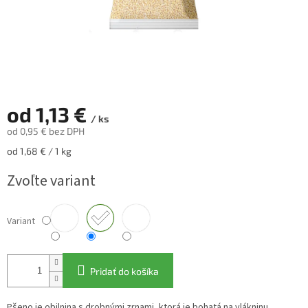
od
1,13 €
/ ks
od
0,95 €
bez DPH
Jednotková
od 1,68 € / 1 kg
cena:
Zvoľte variant
Variant
Pridať do košíka
Pšeno je obilnina s drobnými zrnami, ktorá je bohatá na vlákninu,