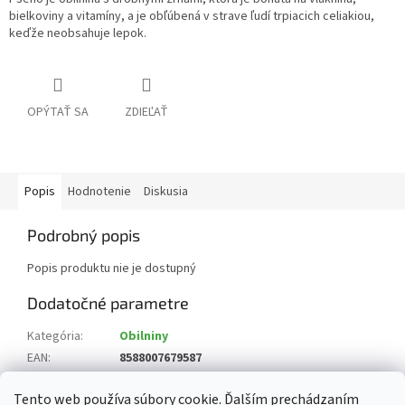
bielkoviny a vitamíny, a je obľúbená v strave ľudí trpiacich celiakiou,
keďže neobsahuje lepok.
OPÝTAŤ SA
ZDIEĽAŤ
Popis
Hodnotenie
Diskusia
Podrobný popis
Popis produktu nie je dostupný
Dodatočné parametre
Kategória
:
Obilniny
EAN
:
8588007679587
Zloženie
:
vyrobené z prosa
Tento web používa súbory cookie. Ďalším prechádzaním
Krajina pôvodu
:
Poľsko, Ukrajina