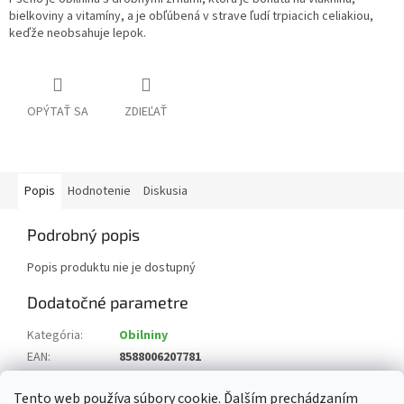
bielkoviny a vitamíny, a je obľúbená v strave ľudí trpiacich celiakiou,
keďže neobsahuje lepok.
OPÝTAŤ SA
ZDIEĽAŤ
Popis
Hodnotenie
Diskusia
Podrobný popis
Popis produktu nie je dostupný
Dodatočné parametre
Kategória
:
Obilniny
EAN
:
8588006207781
Zloženie
:
vyrobené z prosa
Tento web používa súbory cookie. Ďalším prechádzaním
Krajina pôvodu
:
Poľsko, Ukrajina