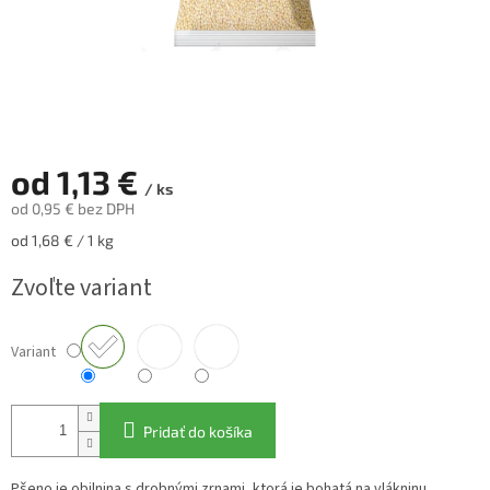
od
1,13 €
/ ks
od
0,95 €
bez DPH
Jednotková
od 1,68 € / 1 kg
cena:
Zvoľte variant
Variant
Pridať do košíka
Pšeno je obilnina s drobnými zrnami, ktorá je bohatá na vlákninu,