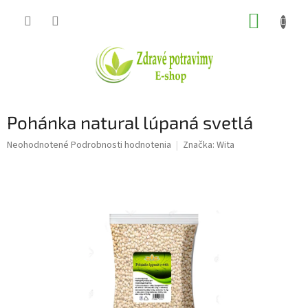
Prejsť
NÁKUP
na
obsah
KOŠÍK
Pohánka natural lúpaná svetlá
Priemerné
Neohodnotené
Podrobnosti hodnotenia
Značka:
Wita
hodnotenie
produktu
je
0,0
z
5
hviezdičiek.