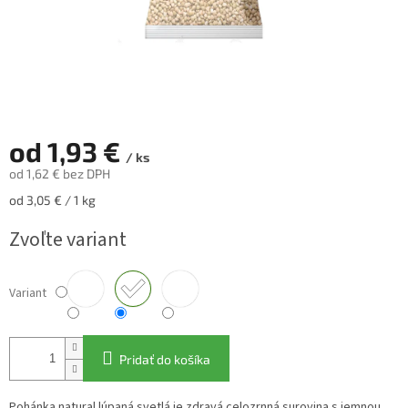
od
1,93 €
/ ks
od
1,62 €
bez DPH
Jednotková
od 3,05 € / 1 kg
cena:
Zvoľte variant
Variant
Pridať do košíka
Pohánka natural lúpaná svetlá je zdravá celozrnná surovina s jemnou