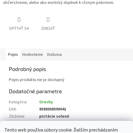
občerstvenie, alebo ako exotický doplnok k rôznym pokrmom.
OPÝTAŤ SA
ZDIEĽAŤ
Popis
Hodnotenie
Diskusia
Podrobný popis
Popis produktu nie je dostupný
Dodatočné parametre
Kategória
:
Orechy
EAN
:
8588008590041
Zloženie
:
pistácie solené
Krajina pôvodu
:
Irán
Tento web používa súbory cookie. Ďalším prechádzaním
?
Alergén
:
8 orechy a výrobky z nich