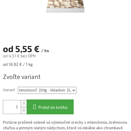
od
5,55 €
/ ks
od
4,51 €
bez DPH
Jednotková
od 18,92 € / 1 kg
cena:
Zvoľte variant
Variant
Pridať do košíka
Pistácie pražené solené sú výnimočné orechy s intenzívnou, krémovou
chuťou a jemným slaným nádychom, ktoré sú ideálne ako chrumkavé