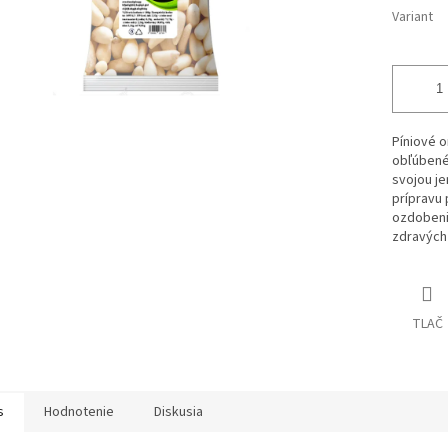
Variant
Píniové o
obľúbené
svojou j
prípravu 
ozdobeni
zdravých 
TLAČ
s
Hodnotenie
Diskusia