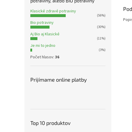
potraviny, alebo BIO potraviny
Pod
Klasické zdravé potraviny
(56%)
Popi
Bio potraviny
(30%)
Aj Bio aj Klasické
(11%)
Je mi to jedno
(3%)
Počet hlasov:
36
Prijímame online platby
Top 10 produktov