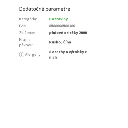
Dodatočné parametre
Kategória
:
Potraviny
EAN
:
8588008586280
Zloženie
:
píniové oriešky 2000
Krajina
Rusko, Čína
pôvodu
:
8 orechy a výrobky z
?
Alergény
:
nich