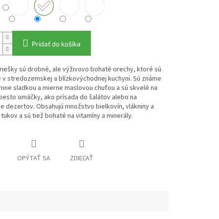
Pridať do košíka
riešky sú drobné, ale výživovo bohaté orechy, ktoré sú
 v stredozemskej a blízkovýchodnej kuchyni. Sú známe
emne sladkou a mierne maslovou chuťou a sú skvelé na
pesto omáčky, ako prísada do šalátov alebo na
e dezertov. Obsahujú množstvo bielkovín, vlákniny a
tukov a sú tiež bohaté na vitamíny a minerály.
OPÝTAŤ SA
ZDIEĽAŤ