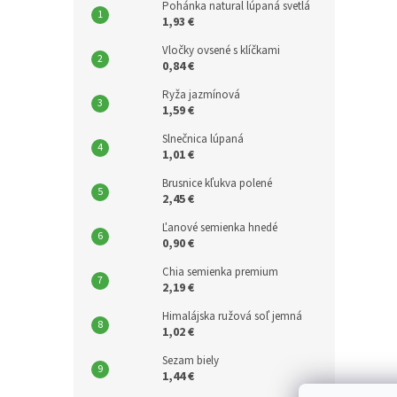
Pohánka natural lúpaná svetlá
1,93 €
Vločky ovsené s klíčkami
0,84 €
Ryža jazmínová
1,59 €
Slnečnica lúpaná
1,01 €
Brusnice kľukva polené
2,45 €
Ľanové semienka hnedé
0,90 €
Chia semienka premium
2,19 €
Himalájska ružová soľ jemná
1,02 €
Sezam biely
1,44 €