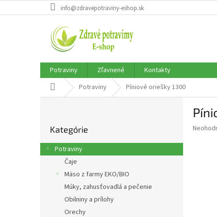
Prejsť
info@zdravepotraviny-eshop.sk
na
obsah
Potraviny
Zľavnené
Kontakty
Domov
Potraviny
Píniové oriešky 1300
B
Píni
o
Preskočiť
č
Priemer
Neohod
Kategórie
kategórie
n
hodnote
ý
produkt
Potraviny
p
je
Čaje
0,0
a
z
Mäso z farmy EKO/BIO
n
5
e
Múky, zahusťovadlá a pečenie
hviezdič
l
Obilniny a prílohy
Orechy