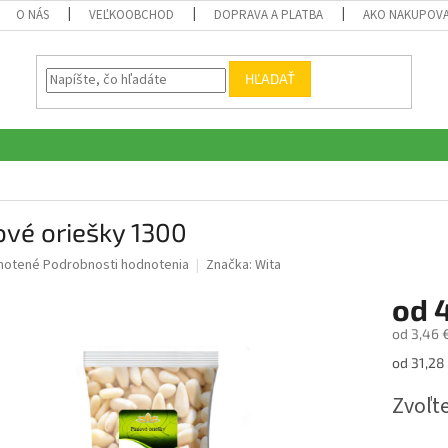
O NÁS
VEĽKOOBCHOD
DOPRAVA A PLATBA
AKO NAKUPOV
HĽADAŤ
ové oriešky 1300
né
notené
Podrobnosti hodnotenia
Značka:
Wita
nie
od
4
u
od
3,46 
Jednotk
od 31,28 
cena:
iek.
Zvoľte