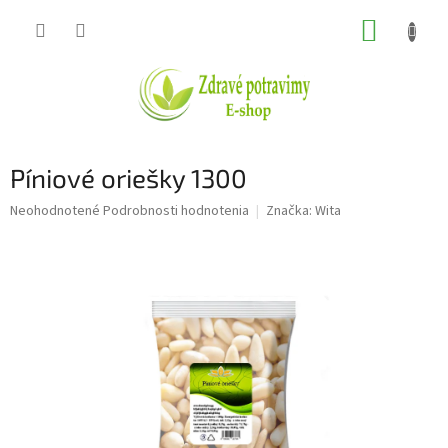
Prejsť
NÁKUP
na
obsah
KOŠÍK
Píniové oriešky 1300
Priemerné
Neohodnotené
Podrobnosti hodnotenia
Značka:
Wita
hodnotenie
produktu
je
0,0
z
5
hviezdičiek.