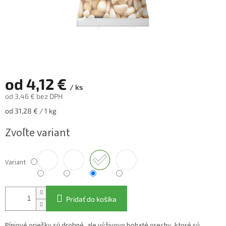
od
4,12 €
/ ks
od
3,46 €
bez DPH
Jednotková
od 31,28 € / 1 kg
cena:
Zvoľte variant
Variant
Pridať do košíka
Píniové oriešky sú drobné, ale výživovo bohaté orechy, ktoré sú