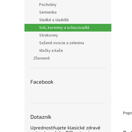
Pochutiny
Semienka
Sladké a sladidlá
Soli, koreniny a ochucovadlá
Strukoviny
Sušené ovocie a zelenina
Vločky a kaše
Zľavnené
Facebook
Popi
Dotazník
Uprednostňujete klasické zdravé