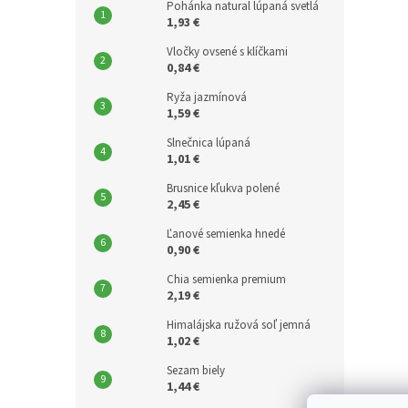
Pohánka natural lúpaná svetlá
1,93 €
Vločky ovsené s klíčkami
0,84 €
Ryža jazmínová
1,59 €
Slnečnica lúpaná
1,01 €
Brusnice kľukva polené
2,45 €
Ľanové semienka hnedé
0,90 €
Chia semienka premium
2,19 €
Himalájska ružová soľ jemná
1,02 €
Sezam biely
1,44 €