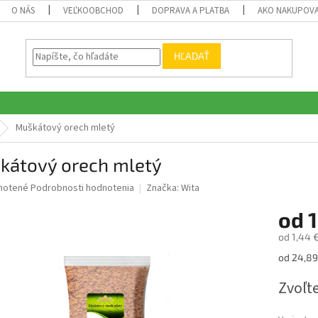
O NÁS
VEĽKOOBCHOD
DOPRAVA A PLATBA
AKO NAKUPOV
HĽADAŤ
Muškátový orech mletý
kátový orech mletý
né
notené
Podrobnosti hodnotenia
Značka:
Wita
nie
od
1
u
od
1,44 
Jednotk
od 24,89 
cena:
iek.
Zvoľte