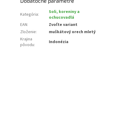
Dodatočné parametre
Soli, koreniny a
Kategória
:
ochucovadlá
EAN
:
Zvoľte variant
Zloženie
:
muškátový orech mletý
Krajina
Indonézia
pôvodu
: