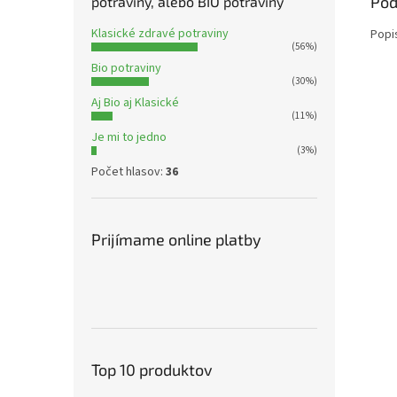
Pod
potraviny, alebo BIO potraviny
Klasické zdravé potraviny
Popi
(56%)
Bio potraviny
(30%)
Aj Bio aj Klasické
(11%)
Je mi to jedno
(3%)
Počet hlasov:
36
Prijímame online platby
Top 10 produktov