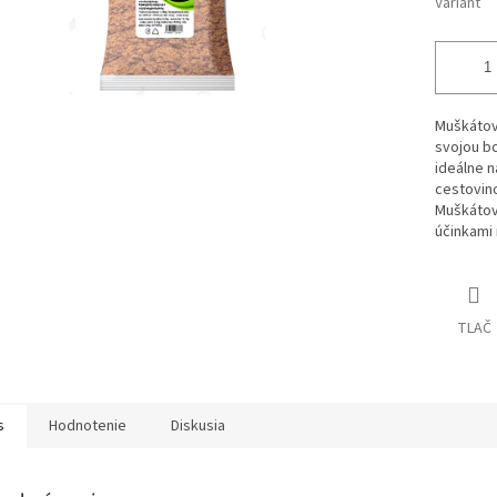
Variant
Muškátový
svojou bo
ideálne 
cestovino
Muškátový
účinkami 
TLAČ
s
Hodnotenie
Diskusia