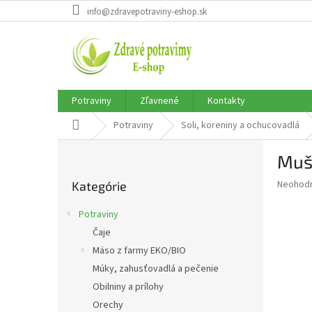
Prejsť
info@zdravepotraviny-eshop.sk
na
obsah
Potraviny
Zľavnené
Kontakty
Domov
Potraviny
Soli, koreniny a ochucovadlá
B
Muš
o
Preskočiť
č
Priemer
Neohod
Kategórie
kategórie
n
hodnote
ý
produkt
Potraviny
p
je
Čaje
0,0
a
z
Mäso z farmy EKO/BIO
n
5
e
Múky, zahusťovadlá a pečenie
hviezdič
l
Obilniny a prílohy
Orechy