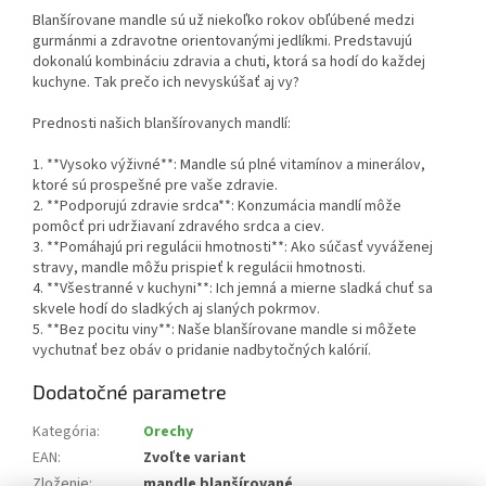
Blanšírovane mandle sú už niekoľko rokov obľúbené medzi
gurmánmi a zdravotne orientovanými jedlíkmi. Predstavujú
dokonalú kombináciu zdravia a chuti, ktorá sa hodí do každej
kuchyne. Tak prečo ich nevyskúšať aj vy?
Prednosti našich blanšírovanych mandlí:
1. **Vysoko výživné**: Mandle sú plné vitamínov a minerálov,
ktoré sú prospešné pre vaše zdravie.
2. **Podporujú zdravie srdca**: Konzumácia mandlí môže
pomôcť pri udržiavaní zdravého srdca a ciev.
3. **Pomáhajú pri regulácii hmotnosti**: Ako súčasť vyváženej
stravy, mandle môžu prispieť k regulácii hmotnosti.
4. **Všestranné v kuchyni**: Ich jemná a mierne sladká chuť sa
skvele hodí do sladkých aj slaných pokrmov.
5. **Bez pocitu viny**: Naše blanšírovane mandle si môžete
vychutnať bez obáv o pridanie nadbytočných kalórií.
Dodatočné parametre
Kategória
:
Orechy
EAN
:
Zvoľte variant
Zloženie
:
mandle blanšírované