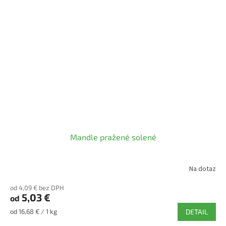
Mandle pražené solené
Na dotaz
od 4,09 € bez DPH
5,03 €
od
Jednotková
od 16,68 € / 1 kg
DETAIL
cena: