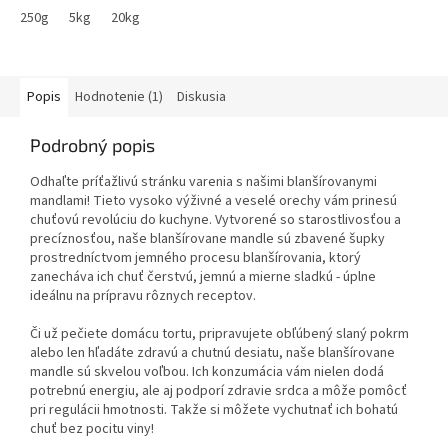
250g
5kg
20kg
Popis
Hodnotenie (1)
Diskusia
Podrobný popis
Odhaľte príťažlivú stránku varenia s našimi blanšírovanymi
mandlami! Tieto vysoko výživné a veselé orechy vám prinesú
chuťovú revolúciu do kuchyne. Vytvorené so starostlivosťou a
precíznosťou, naše blanšírovane mandle sú zbavené šupky
prostredníctvom jemného procesu blanšírovania, ktorý
zanecháva ich chuť čerstvú, jemnú a mierne sladkú - úplne
ideálnu na prípravu rôznych receptov.
Či už pečiete domácu tortu, pripravujete obľúbený slaný pokrm
alebo len hľadáte zdravú a chutnú desiatu, naše blanšírovane
mandle sú skvelou voľbou. Ich konzumácia vám nielen dodá
potrebnú energiu, ale aj podporí zdravie srdca a môže pomôcť
pri regulácii hmotnosti. Takže si môžete vychutnať ich bohatú
chuť bez pocitu viny!