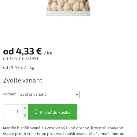
od
4,33 €
/ ks
od
3,64 €
bez DPH
Jednotková
od 14,47 € / 1 kg
cena:
Zvoľte variant
Variant
Pridať do košíka
Mandle blanšírované sú vysoko výživné orechy, ktoré sú zbavené
šupky prostredníctvom procesu blanšírovania. Majú jemnú, mierne