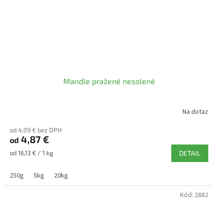
Mandle pražené nesolené
Na dotaz
od 4,09 € bez DPH
4,87 €
od
Jednotková
od 16,13 € / 1 kg
DETAIL
cena:
250g
5kg
20kg
Kód:
2882