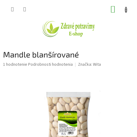
Prejsť
NÁKUP
na
obsah
KOŠÍK
Mandle blanšírované
Priemerné
1 hodnotenie
Podrobnosti hodnotenia
Značka:
Wita
hodnotenie
produktu
je
5,0
z
5
hviezdičiek.