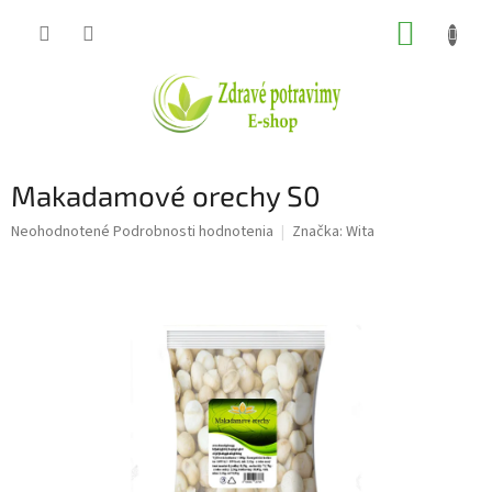
Prejsť
NÁKUP
na
obsah
KOŠÍK
Makadamové orechy S0
Priemerné
Neohodnotené
Podrobnosti hodnotenia
Značka:
Wita
hodnotenie
produktu
je
0,0
z
5
hviezdičiek.