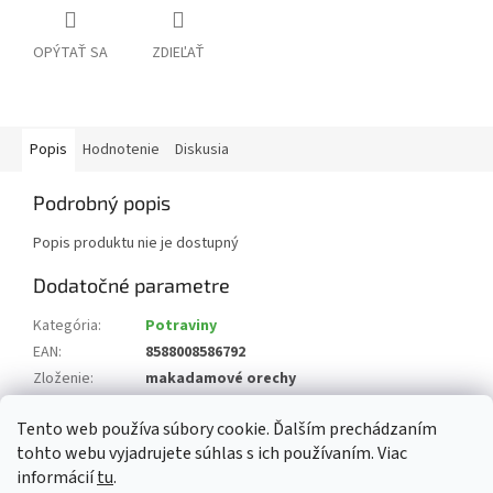
OPÝTAŤ SA
ZDIEĽAŤ
Popis
Hodnotenie
Diskusia
Podrobný popis
Popis produktu nie je dostupný
Dodatočné parametre
Kategória
:
Potraviny
EAN
:
8588008586792
Zloženie
:
makadamové orechy
Krajina pôvodu
:
Juhoafrická republika, Keňa
Tento web používa súbory cookie. Ďalším prechádzaním
?
Alergény
:
8 orechy a výrobky z nich
tohto webu vyjadrujete súhlas s ich používaním. Viac
informácií
tu
.