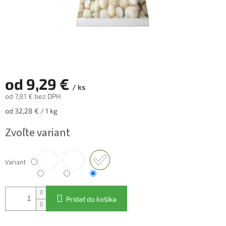
od
9,29 €
/ ks
od
7,81 €
bez DPH
Jednotková
od 32,28 € / 1 kg
cena:
Zvoľte variant
Variant
Pridať do košíka