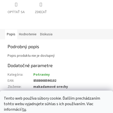
OPÝTAŤ SA
ZDIEĽAŤ
Popis
Hodnotenie
Diskusia
Podrobný popis
Popis produktu nie je dostupný
Dodatočné parametre
Kategória
:
Potraviny
EAN
:
8588008590102
Zloženie
:
makadamové orechy
Krajina pôvodu
:
Juhoafrická republika, Keňa
Tento web používa súbory cookie. Ďalším prechádzaním
?
Alergény
:
8 orechy a výrobky z nich
tohto webu vyjadrujete súhlas s ich používaním. Viac
informácií
tu
.