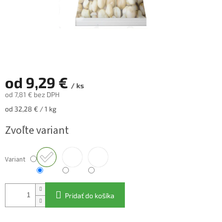
od
9,29 €
/ ks
od
7,81 €
bez DPH
Jednotková
od 32,28 € / 1 kg
cena:
Zvoľte variant
Variant
Pridať do košíka