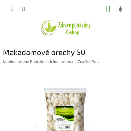
Prejsť
NÁKUP
na
obsah
KOŠÍK
Makadamové orechy S0
Priemerné
Neohodnotené
Podrobnosti hodnotenia
Značka:
Wita
hodnotenie
produktu
je
0,0
z
5
hviezdičiek.