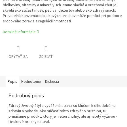
bielkoviny, vitamíny a minerály. Ich jemne sladká a orechová chuť je
skvelá ako súčasť müsli, pečiva, dezertov alebo ako zdravý snack.
Pravidelná konzumácia lieskových orechov môže pomôcť pri podpore
srdcového zdravia a regulácii hmotnosti.
Detailné informácie
OPÝTAŤ SA
ZDIEĽAŤ
Popis
Hodnotenie
Diskusia
Podrobný popis
Zdravý životný štýl a vyvážená strava sú kľúčom k dlhodobému
zdraviu a pohode. Ako súčasť tohto zdravého prístupu, tu
prinášame produkt, ktorý je nielen chutný, ale aj nabitý výživou -
Lieskové orechy natural.