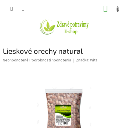
Prejsť
NÁKUP
na
obsah
KOŠÍK
Lieskové orechy natural
Priemerné
Neohodnotené
Podrobnosti hodnotenia
Značka:
Wita
hodnotenie
produktu
je
0,0
z
5
hviezdičiek.