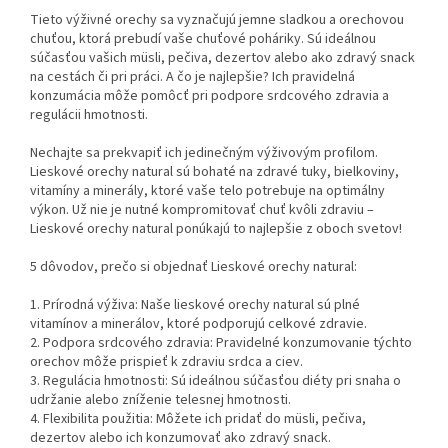
Tieto výživné orechy sa vyznačujú jemne sladkou a orechovou
chuťou, ktorá prebudí vaše chuťové poháriky. Sú ideálnou
súčasťou vašich müsli, pečiva, dezertov alebo ako zdravý snack
na cestách či pri práci. A čo je najlepšie? Ich pravidelná
konzumácia môže pomôcť pri podpore srdcového zdravia a
regulácii hmotnosti.
Nechajte sa prekvapiť ich jedinečným výživovým profilom.
Lieskové orechy natural sú bohaté na zdravé tuky, bielkoviny,
vitamíny a minerály, ktoré vaše telo potrebuje na optimálny
výkon. Už nie je nutné kompromitovať chuť kvôli zdraviu –
Lieskové orechy natural ponúkajú to najlepšie z oboch svetov!
5 dôvodov, prečo si objednať Lieskové orechy natural:
1. Prírodná výživa: Naše lieskové orechy natural sú plné
vitamínov a minerálov, ktoré podporujú celkové zdravie.
2. Podpora srdcového zdravia: Pravidelné konzumovanie týchto
orechov môže prispieť k zdraviu srdca a ciev.
3. Regulácia hmotnosti: Sú ideálnou súčasťou diéty pri snaha o
udržanie alebo zníženie telesnej hmotnosti.
4. Flexibilita použitia: Môžete ich pridať do müsli, pečiva,
dezertov alebo ich konzumovať ako zdravý snack.