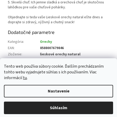
5. Skvelá chuť: Ich jemne sladká a orechová chuť je skutočnou
lahôdkou pre vaše chuťové poháriky.
Objednajte si teda vaše Lieskové orechy natural ešte dnes a
doprajte si zdravý, výživný a chutný snack!
Dodatočné parametre
Kategória
:
Orechy
EAN
:
8588007679846
Zloženie
:
lieskové orechy natural
?
Krajina pôvodu
:
Ázerbájdžán, Turecko
Tento web používa súbory cookie. Ďalším prechádzaním
?
Alergény
:
8 orechy a výrobky z nich
tohto webu vyjadrujete súhlas s ich používaním. Viac
informácií
tu
.
Z
á
Nastavenie
Vytvoril Shoptet
p
ä
t
Súhlasím
Copyright 2026
Zdravé potraviny
. Všetky práva vyhradené.
i
e