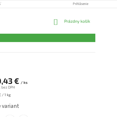
AŤ
OBCHODNÉ PODMIENKY
PODMIENKY OCHRANY OSOBNÝCH ÚDAJ
Prihlásenie
NÁKUPNÝ
Prázdny košík
KOŠÍK
,43 €
/ ks
€
bez DPH
ová
 / 1 kg
 variant