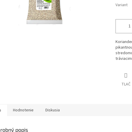
Variant
Koriander
pikantnou
stredomo
tráviacim
TLAČ
s
Hodnotenie
Diskusia
robný popis