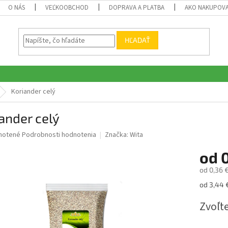
O NÁS
VEĽKOOBCHOD
DOPRAVA A PLATBA
AKO NAKUPOV
HĽADAŤ
Koriander celý
ander celý
né
notené
Podrobnosti hodnotenia
Značka:
Wita
nie
od
0
u
od
0,36 
Jednotk
od 3,44 €
cena:
iek.
Zvoľte