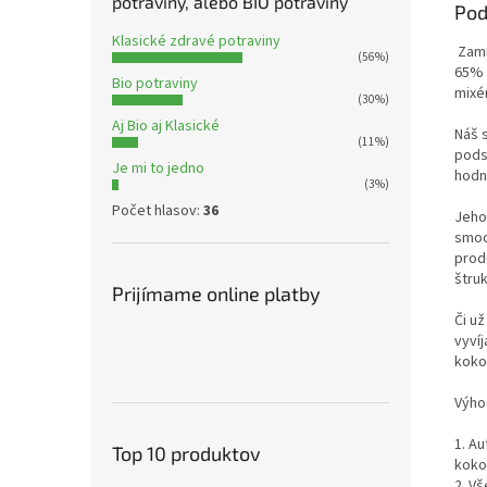
potraviny, alebo BIO potraviny
Pod
Klasické zdravé potraviny
Zami
(56%)
65% 
Bio potraviny
mixé
(30%)
Aj Bio aj Klasické
Náš 
(11%)
pods
Je mi to jedno
hodn
(3%)
Počet hlasov:
36
Jeho
smoo
prod
štruk
Prijímame online platby
Či u
vyví
koko
Výho
1. A
Top 10 produktov
koko
2. V