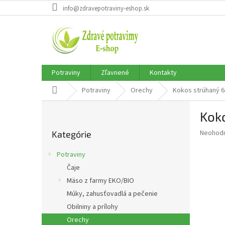
Prejsť
info@zdravepotraviny-eshop.sk
na
obsah
Potraviny
Zľavnené
Kontakty
Domov
Potraviny
Orechy
Kokos strúhaný 
B
Kok
o
Preskočiť
č
Priemer
Neohod
Kategórie
kategórie
n
hodnote
ý
produkt
Potraviny
p
je
Čaje
0,0
a
z
Mäso z farmy EKO/BIO
n
5
e
Múky, zahusťovadlá a pečenie
hviezdič
l
Obilniny a prílohy
Orechy