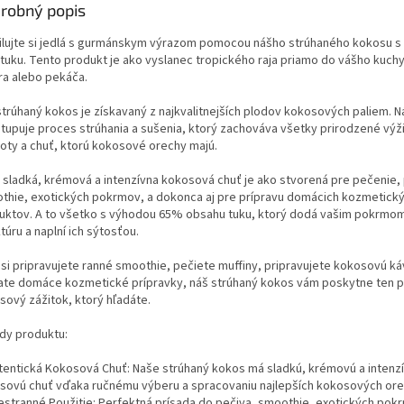
robný popis
lujte si jedlá s gurmánskym výrazom pomocou nášho strúhaného kokosu 
tuku. Tento produkt je ako vyslanec tropického raja priamo do vášho kuc
ra alebo pekáča.
strúhaný kokos je získavaný z najkvalitnejších plodov kokosových paliem. 
tupuje proces strúhania a sušenia, ktorý zachováva všetky prirodzené výž
oty a chuť, ktorú kokosové orechy majú.
 sladká, krémová a intenzívna kokosová chuť je ako stvorená pre pečenie, 
thie, exotických pokrmov, a dokonca aj pre prípravu domácich kozmetick
uktov. A to všetko s výhodou 65% obsahu tuku, ktorý dodá vašim pokrmo
túru a naplní ich sýtosťou.
ž si pripravujete ranné smoothie, pečiete muffiny, pripravujete kokosovú k
jate domáce kozmetické prípravky, náš strúhaný kokos vám poskytne ten 
sový zážitok, ktorý hľadáte.
dy produktu:
utentická Kokosová Chuť: Naše strúhaný kokos má sladkú, krémovú a intenz
sovú chuť vďaka ručnému výberu a spracovaniu najlepších kokosových ore
šestranné Použitie: Perfektná prísada do pečiva, smoothie, exotických pokr