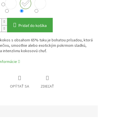
Pridať do košíka
 kokos s obsahom 65% tuku je bohatou prísadou, ktorá
ečivu, smoothie alebo exotickým pokrmom sladkú,
a intenzívnu kokosovú chuť.
informácie
OPÝTAŤ SA
ZDIEĽAŤ