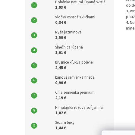
Pohánka natural lúpaná svetlá
do d
1,93 €
3. V
použ
Vločky ovsené s klíčkami
0,84 €
4. Nu
mine
Ryža jazmínová
1,59 €
Slnečnica lúpaná
1,01 €
Brusnice kľukva polené
2,45 €
Ľanové semienka hnedé
0,90 €
Chia semienka premium
2,19 €
Himalájska ružová soľ jemná
1,02 €
Sezam biely
1,44 €