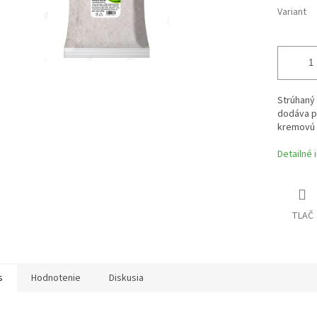
Variant
Strúhaný
dodáva p
kremovú 
Detailné 
TLAČ
s
Hodnotenie
Diskusia