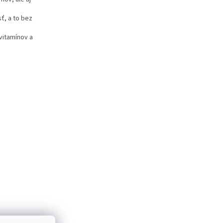
ť, a to bez
 vitamínov a