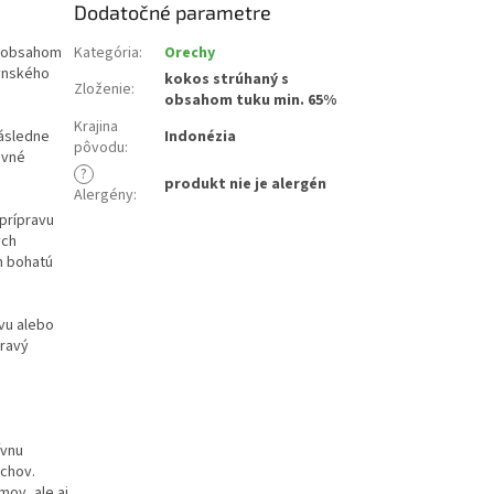
Dodatočné parametre
s obsahom
Kategória
:
Orechy
hynského
kokos strúhaný s
Zloženie
:
obsahom tuku min. 65%
Krajina
Následne
Indonézia
pôvodu
:
ivné
?
produkt nie je alergén
Alergény
:
prípravu
ých
m bohatú
ávu alebo
pravý
ívnu
chov.
mov, ale aj