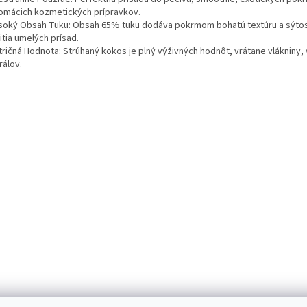
omácich kozmetických prípravkov.
ysoký Obsah Tuku: Obsah 65% tuku dodáva pokrmom bohatú textúru a sýtos
itia umelých prísad.
tričná Hodnota: Strúhaný kokos je plný výživných hodnôt, vrátane vlákniny,
rálov.