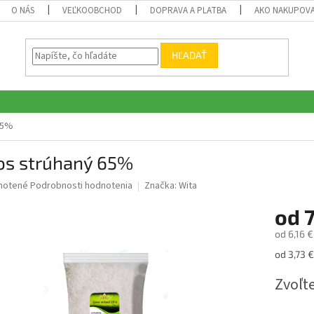
O NÁS
VEĽKOOBCHOD
DOPRAVA A PLATBA
AKO NAKUPOV
HĽADAŤ
65%
os strúhaný 65%
né
notené
Podrobnosti hodnotenia
Značka:
Wita
nie
od
7
u
od
6,16 €
Jednotk
od 3,73 €
cena:
iek.
Zvoľte