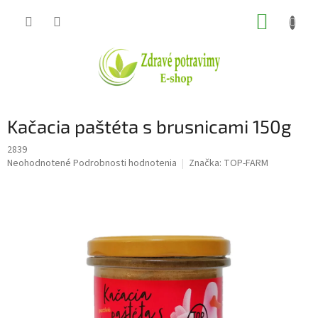
Prejsť
NÁKUP
na
obsah
KOŠÍK
Kačacia paštéta s brusnicami 150g
2839
Priemerné
Neohodnotené
Podrobnosti hodnotenia
Značka:
TOP-FARM
hodnotenie
produktu
je
0,0
z
5
hviezdičiek.