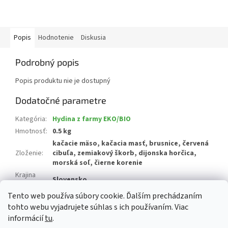
Popis
Hodnotenie
Diskusia
Podrobný popis
Popis produktu nie je dostupný
Dodatočné parametre
Kategória
:
Hydina z farmy EKO/BIO
Hmotnosť
:
0.5 kg
kačacie mäso, kačacia masť, brusnice, červená
Zloženie
:
cibuľa, zemiakový škorb, dijonska horčica,
morská soľ, čierne korenie
Krajina
Slovensko
pôvodu
:
Tento web používa súbory cookie. Ďalším prechádzaním
Alergény
:
horčica
tohto webu vyjadrujete súhlas s ich používaním. Viac
informácií
tu
.
Z