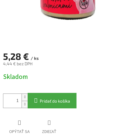
5,28 €
/ ks
4,44 € bez DPH
Jednotková
Skladom
cena:
Pridať do košíka
OPÝTAŤ SA
ZDIEĽAŤ