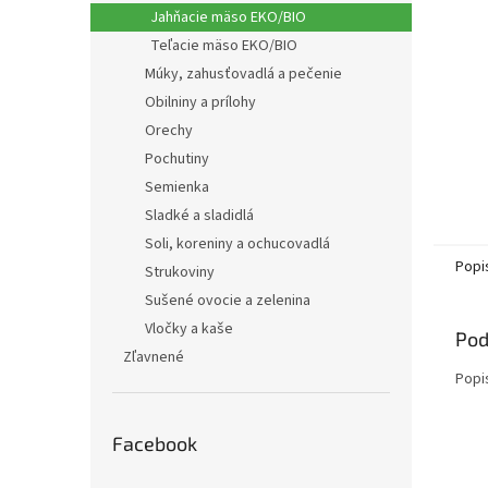
Jahňacie mäso EKO/BIO
Teľacie mäso EKO/BIO
Múky, zahusťovadlá a pečenie
Obilniny a prílohy
Orechy
Pochutiny
Semienka
Sladké a sladidlá
Soli, koreniny a ochucovadlá
Popi
Strukoviny
Sušené ovocie a zelenina
Vločky a kaše
Pod
Zľavnené
Popi
Facebook