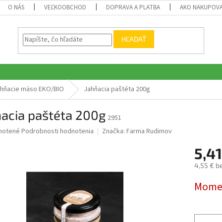
O NÁS
VEĽKOOBCHOD
DOPRAVA A PLATBA
AKO NAKUPOV
HĽADAŤ
hňacie mäso EKO/BIO
Jahňacia paštéta 200g
ňacia paštéta 200g
2951
né
notené
Podrobnosti hodnotenia
Značka:
Farma Rudimov
nie
5,4
u
4,55 € b
Jednotk
Momen
cena:
iek.