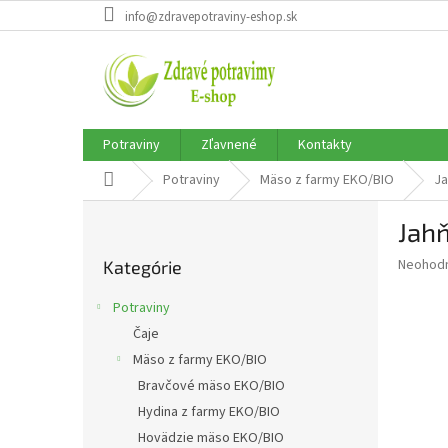
Prejsť
info@zdravepotraviny-eshop.sk
na
obsah
Potraviny
Zľavnené
Kontakty
Domov
Potraviny
Mäso z farmy EKO/BIO
Ja
B
Jah
o
Preskočiť
č
Priemer
Neohod
Kategórie
kategórie
n
hodnote
ý
produkt
Potraviny
p
je
Čaje
0,0
a
z
Mäso z farmy EKO/BIO
n
5
e
Bravčové mäso EKO/BIO
hviezdič
l
Hydina z farmy EKO/BIO
Hovädzie mäso EKO/BIO