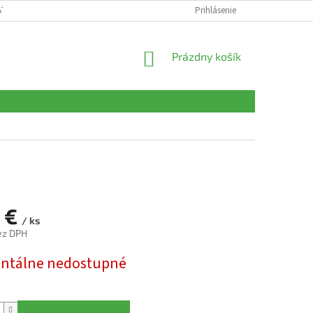
AŤ
OBCHODNÉ PODMIENKY
PODMIENKY OCHRANY OSOBNÝCH ÚDAJ
Prihlásenie
NÁKUPNÝ
Prázdny košík
KOŠÍK
1 €
/ ks
ez DPH
ová
tálne nedostupné