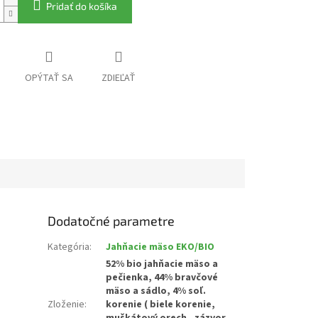
Pridať do košíka
OPÝTAŤ SA
ZDIEĽAŤ
Dodatočné parametre
Kategória
:
Jahňacie mäso EKO/BIO
52% bio jahňacie mäso a
pečienka, 44% bravčové
mäso a sádlo, 4% soľ.
Zloženie
:
korenie ( biele korenie,
muškátový orech , zázvor,