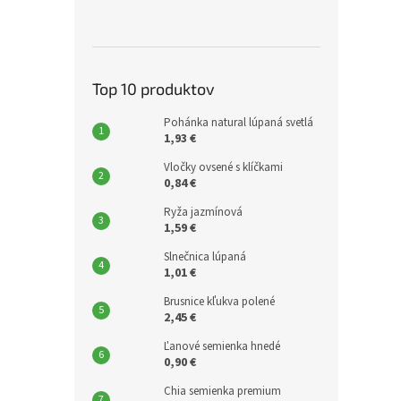
Top 10 produktov
Pohánka natural lúpaná svetlá
1,93 €
Vločky ovsené s klíčkami
0,84 €
Ryža jazmínová
1,59 €
Slnečnica lúpaná
1,01 €
Brusnice kľukva polené
2,45 €
Ľanové semienka hnedé
0,90 €
Chia semienka premium