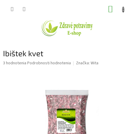
Prejsť
NÁKUP
na
obsah
KOŠÍK
Ibištek kvet
Priemerné
3 hodnotenia
Podrobnosti hodnotenia
Značka:
Wita
hodnotenie
produktu
je
5,0
z
5
hviezdičiek.