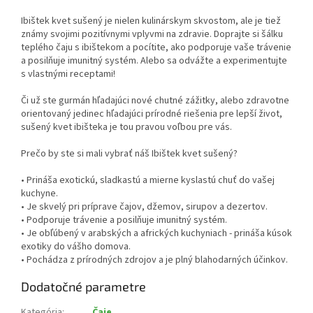
Ibištek kvet sušený je nielen kulinárskym skvostom, ale je tiež
známy svojimi pozitívnymi vplyvmi na zdravie. Doprajte si šálku
teplého čaju s ibištekom a pocítite, ako podporuje vaše trávenie
a posilňuje imunitný systém. Alebo sa odvážte a experimentujte
s vlastnými receptami!
Či už ste gurmán hľadajúci nové chutné zážitky, alebo zdravotne
orientovaný jedinec hľadajúci prírodné riešenia pre lepší život,
sušený kvet ibišteka je tou pravou voľbou pre vás.
Prečo by ste si mali vybrať náš Ibištek kvet sušený?
• Prináša exotickú, sladkastú a mierne kyslastú chuť do vašej
kuchyne.
• Je skvelý pri príprave čajov, džemov, sirupov a dezertov.
• Podporuje trávenie a posilňuje imunitný systém.
• Je obľúbený v arabských a afrických kuchyniach - prináša kúsok
exotiky do vášho domova.
• Pochádza z prírodných zdrojov a je plný blahodarných účinkov.
Dodatočné parametre
Kategória
:
Čaje