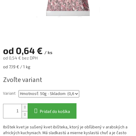
od
0,64 €
/ ks
od
0,54 €
bez DPH
Jednotková
od 7,19 € / 1 kg
cena:
Zvoľte variant
Variant
Pridať do košíka
Ibištek kvet je sušený kvet ibišteka, ktorý je obľúbený v arabských a
afrických kuchyniach. Má sladkastú a mierne kyslastú chuť a je často