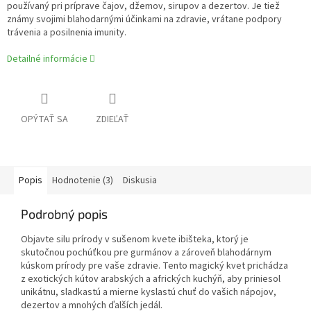
používaný pri príprave čajov, džemov, sirupov a dezertov. Je tiež
známy svojimi blahodarnými účinkami na zdravie, vrátane podpory
trávenia a posilnenia imunity.
Detailné informácie
OPÝTAŤ SA
ZDIEĽAŤ
Popis
Hodnotenie (3)
Diskusia
Podrobný popis
Objavte silu prírody v sušenom kvete ibišteka, ktorý je
skutočnou pochúťkou pre gurmánov a zároveň blahodárnym
kúskom prírody pre vaše zdravie. Tento magický kvet prichádza
z exotických kútov arabských a afrických kuchýň, aby priniesol
unikátnu, sladkastú a mierne kyslastú chuť do vašich nápojov,
dezertov a mnohých ďalších jedál.