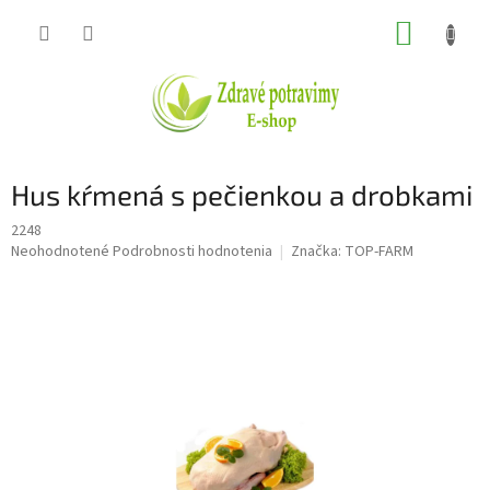
Prejsť
NÁKUP
na
obsah
KOŠÍK
Hus kŕmená s pečienkou a drobkami
2248
Priemerné
Neohodnotené
Podrobnosti hodnotenia
Značka:
TOP-FARM
hodnotenie
produktu
je
0,0
z
5
hviezdičiek.