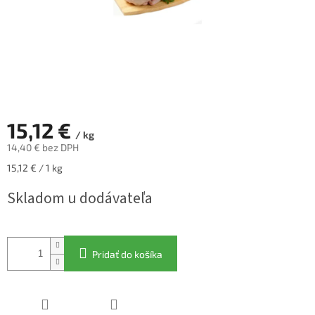
15,12 €
/ kg
14,40 € bez DPH
Jednotková
15,12 € / 1 kg
cena:
Skladom u dodávateľa
Pridať do košíka