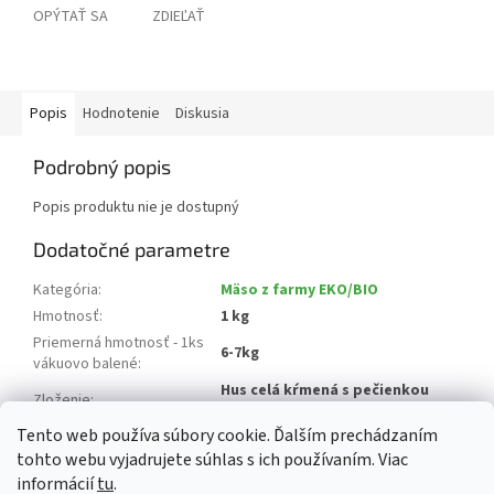
OPÝTAŤ SA
ZDIEĽAŤ
Popis
Hodnotenie
Diskusia
Podrobný popis
Popis produktu nie je dostupný
Dodatočné parametre
Kategória
:
Mäso z farmy EKO/BIO
Hmotnosť
:
1 kg
Priemerná hmotnosť - 1ks
6-7kg
vákuovo balené
:
Hus celá kŕmená s pečienkou
Zloženie
:
Foie Grass a drobkami
Tento web používa súbory cookie. Ďalším prechádzaním
Krajina pôvodu
:
Slovensko
tohto webu vyjadrujete súhlas s ich používaním. Viac
informácií
tu
.