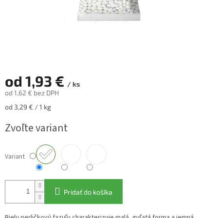
od
1,93 €
/ ks
od
1,62 €
bez DPH
Jednotková
od 3,29 € / 1 kg
cena:
Zvoľte variant
Variant
Pridať do košíka
Bielu perličkovú fazuľu charakterizuje malá, guľatá forma a jemná,