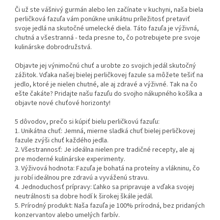
Či už ste vášnivý gurmán alebo len začínate v kuchyni, naša biela
perličková fazuľa vám ponúkne unikátnu príležitosť pretaviť
svoje jedlá na skutočné umelecké diela. Táto fazuľa je výživná,
chutná a všestranná - teda presne to, čo potrebujete pre svoje
kulinárske dobrodružstvá.
Objavte jej výnimočnú chuť a urobte zo svojich jedál skutočný
zážitok. Vďaka našej bielej perličkovej fazule sa môžete tešiť na
jedlo, ktoré je nielen chutné, ale aj zdravé a výživné. Tak na čo
ešte čakáte? Pridajte našu fazuľu do svojho nákupného košíka a
objavte nové chuťové horizonty!
5 dôvodov, prečo si kúpiť bielu perličkovú fazuľu:
1. Unikátna chuť: Jemná, mierne sladká chuť bielej perličkovej
fazule zvýši chuť každého jedla.
2. Všestrannosť: Je ideálna nielen pre tradičné recepty, ale aj
pre moderné kulinárske experimenty.
3. Výživová hodnota: Fazuľa je bohatá na proteíny a vlákninu, čo
ju robí ideálnou pre zdravú a vyváženú stravu.
4. Jednoduchosť prípravy: Ľahko sa pripravuje a vďaka svojej
neutrálnosti sa dobre hodí k širokej škále jedál.
5. Prírodný produkt: Naša fazuľa je 100% prírodná, bez pridaných
konzervantov alebo umelých farbív.