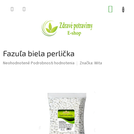
Prejsť
NÁKUP
na
obsah
KOŠÍK
Fazuľa biela perlička
Priemerné
Neohodnotené
Podrobnosti hodnotenia
Značka:
Wita
hodnotenie
produktu
je
0,0
z
5
hviezdičiek.