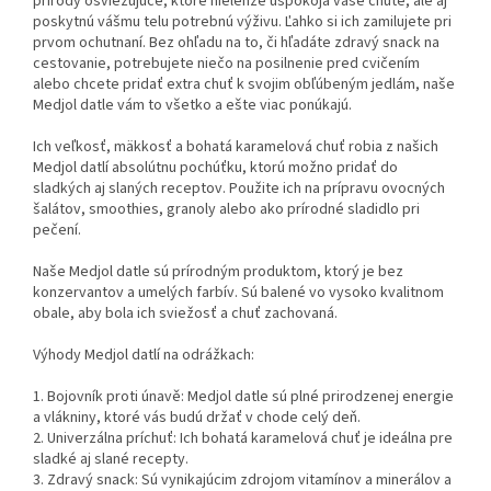
prírody osviežujúce, ktoré nielenže uspokoja vaše chute, ale aj
poskytnú vášmu telu potrebnú výživu. Ľahko si ich zamilujete pri
prvom ochutnaní. Bez ohľadu na to, či hľadáte zdravý snack na
cestovanie, potrebujete niečo na posilnenie pred cvičením
alebo chcete pridať extra chuť k svojim obľúbeným jedlám, naše
Medjol datle vám to všetko a ešte viac ponúkajú.
Ich veľkosť, mäkkosť a bohatá karamelová chuť robia z našich
Medjol datlí absolútnu pochúťku, ktorú možno pridať do
sladkých aj slaných receptov. Použite ich na prípravu ovocných
šalátov, smoothies, granoly alebo ako prírodné sladidlo pri
pečení.
Naše Medjol datle sú prírodným produktom, ktorý je bez
konzervantov a umelých farbív. Sú balené vo vysoko kvalitnom
obale, aby bola ich sviežosť a chuť zachovaná.
Výhody Medjol datlí na odrážkach:
1. Bojovník proti únavě: Medjol datle sú plné prirodzenej energie
a vlákniny, ktoré vás budú držať v chode celý deň.
2. Univerzálna príchuť: Ich bohatá karamelová chuť je ideálna pre
sladké aj slané recepty.
3. Zdravý snack: Sú vynikajúcim zdrojom vitamínov a minerálov a