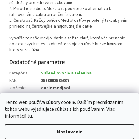
sú ideálny pre zdravé snackovanie.
4. Prírodné sladidlo: Môžu byť použité ako alternatíva k
rafinovanému cukru pri pečení a varení.
5. Čerstvosť: Každý balíček Medjol datľov je balený tak, aby vám
priniesol najčerstvejšie a najchutnejšie datle.
Vyskúšajte naše Medjol datle a zažite chuť, ktorá vás prenesie
do exotických miest. Odmeňte svoje chuťové bunky luxusom,
ktorý si zaslúžia.
Dodatočné parametre
Kategória
:
Sušené ovocie a zelenina
EAN
:
8588008585337
Zloženie
:
datle medjool
Krajina pôvodu
:
Izrael, Irán, Tunisko
Tento web používa súbory cookie. Ďalším prechádzaním
Alergény
:
produkt nie je alergén
tohto webu vyjadrujete súhlas s ich používaním. Viac
informácií
tu
.
Z
á
Nastavenie
Vytvoril Shoptet
p