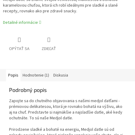
karamelovou chuťou, ktorá ich robí ideálnymi pre sladké a slané
recepty, rovnako ako pre zdravé snacky.
Detailné informácie
OPÝTAŤ SA
ZDIEĽAŤ
Popis
Hodnotenie (1)
Diskusia
Podrobný popis
Zapojte sa do chutného objavovania s našimi medjol datľami -
prémiovou delikatesou, ktorá je rovnako bohatá na výživu, ako
aj na chuť. Predstavte si najmäkšie a najsladšie datle, aké kedy
ochutnáte. To sú naše Medjol datle.
Prirodzene sladké a bohaté na energiu, Medjol datle sú od