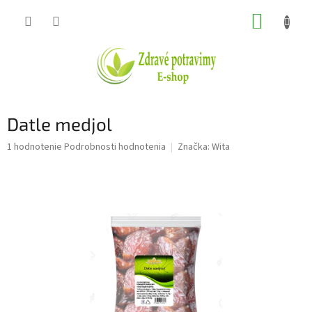
Prejsť
NÁKUP
na
obsah
KOŠÍK
Datle medjol
Priemerné
1 hodnotenie
Podrobnosti hodnotenia
Značka:
Wita
hodnotenie
produktu
je
5,0
z
5
hviezdičiek.