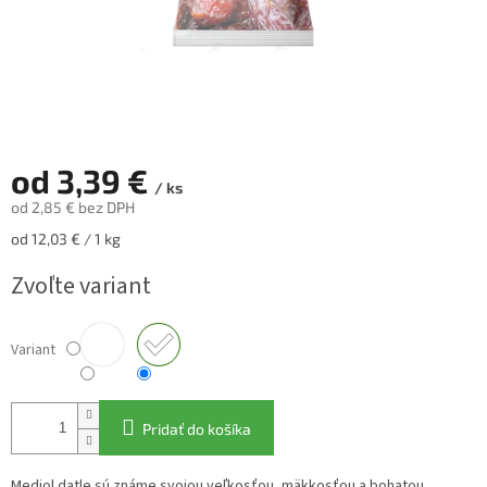
od
3,39 €
/ ks
od
2,85 €
bez DPH
Jednotková
od 12,03 € / 1 kg
cena:
Zvoľte variant
Variant
Pridať do košíka
Medjol datle sú známe svojou veľkosťou, mäkkosťou a bohatou