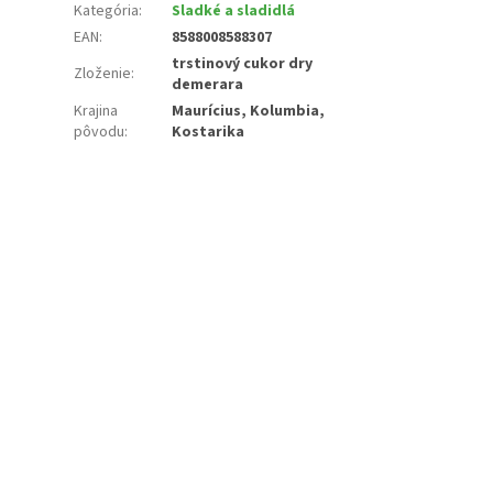
Kategória
:
Sladké a sladidlá
EAN
:
8588008588307
trstinový cukor dry
Zloženie
:
demerara
Krajina
Maurícius, Kolumbia,
pôvodu
:
Kostarika