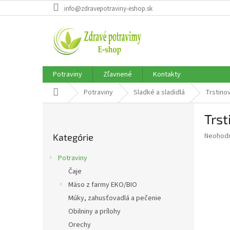
Prejsť
info@zdravepotraviny-eshop.sk
na
obsah
Potraviny
Zľavnené
Kontakty
Domov
Potraviny
Sladké a sladidlá
Trstino
B
Trs
o
Preskočiť
č
Priemer
Neohod
Kategórie
kategórie
n
hodnote
ý
produkt
Potraviny
p
je
Čaje
0,0
a
z
Mäso z farmy EKO/BIO
n
5
e
Múky, zahusťovadlá a pečenie
hviezdič
l
Obilniny a prílohy
Orechy