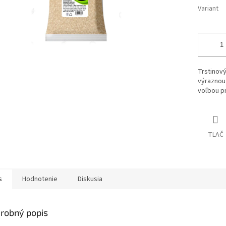
Variant
Trstinový
výraznou
voľbou pr
TLAČ
s
Hodnotenie
Diskusia
robný popis