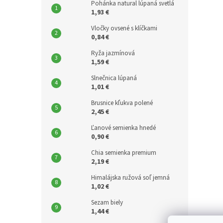
Pohánka natural lúpaná svetlá
1,93 €
Vločky ovsené s klíčkami
0,84 €
Ryža jazmínová
1,59 €
Slnečnica lúpaná
1,01 €
Brusnice kľukva polené
2,45 €
Ľanové semienka hnedé
0,90 €
Chia semienka premium
2,19 €
Himalájska ružová soľ jemná
1,02 €
Sezam biely
1,44 €