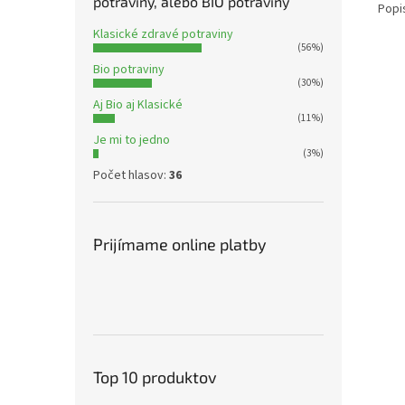
potraviny, alebo BIO potraviny
Popi
Klasické zdravé potraviny
(56%)
Bio potraviny
(30%)
Aj Bio aj Klasické
(11%)
Je mi to jedno
(3%)
Počet hlasov:
36
Prijímame online platby
Top 10 produktov