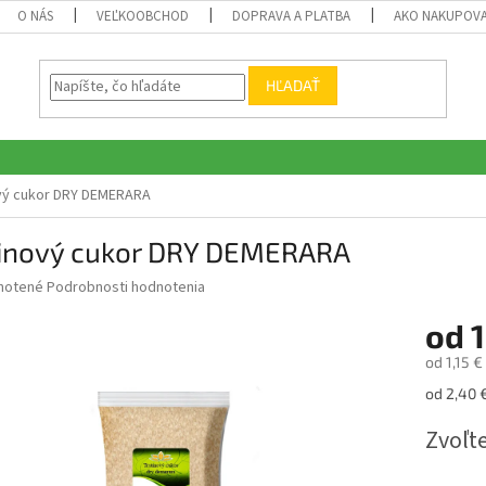
O NÁS
VEĽKOOBCHOD
DOPRAVA A PLATBA
AKO NAKUPOV
HĽADAŤ
vý cukor DRY DEMERARA
tinový cukor DRY DEMERARA
né
notené
Podrobnosti hodnotenia
nie
od
1
u
od
1,15 €
Jednotk
od 2,40 €
cena:
iek.
Zvoľte