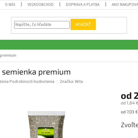
O NÁS
VEĽKOOBCHOD
DOPRAVA A PLATBA
AKO NAKUPOV
HĽADAŤ
 premium
a semienka premium
né
tenia
Podrobnosti hodnotenia
Značka:
Wita
nie
od
2
u
od
1,84 
Jednotk
od 7,03 €
cena:
iek.
Zvoľte