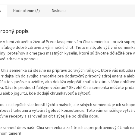
s
Hodnotenie (3)
Diskusia
robný popis
e v tieni zdravého života! Predstavujeme vám Chia semienka – pravú super
á sľubuje dobré zdravie a výnimočnú chuť. Tieto malé, ale výživné semienka
niny, proteínov a omega-3 mastných kyselín, ktoré sú životne dôležité pre 
ové zdravie a pohodu.
 Chia semienka sú ideálne na prípravu zdravých raňajok, ktoré vás nabudia 
 Pridajte ich do svojho smoothie pre dodatočný prírodný zdroj energie aleb
úšajte v pečive a uvidíte, ako dokážu vylepšiť chuť a textúru vášho obľúbe
va. Dávate prednosť ľahkým večerám? Skvelé! Chia semienka môžete prida
tu alebo jogurtu, kde dodajú chrumkavosť a sýtosť.
ou z najlepších vlastností týchto malých, ale silných semienok je ich schop
rbovať tekutinu a vytvárať gélovú konzistenciu. Toto vám umožňuje vytvár
ívne recepty a zároveň sa cítiť sýtejšie po dlhšiu dobu.
e si hneď dnes naše Chia semienka a zažite ich superpotravinový účinok n
nom tanieri!