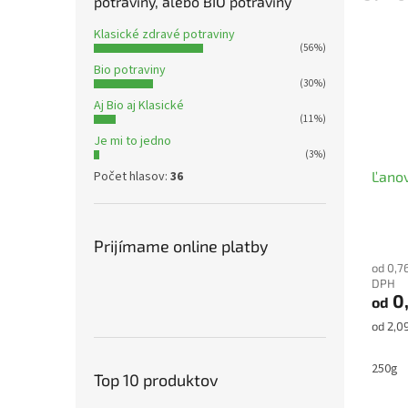
potraviny, alebo BIO potraviny
Klasické zdravé potraviny
(56%)
Bio potraviny
(30%)
Aj Bio aj Klasické
(11%)
Je mi to jedno
(3%)
Počet hlasov:
36
Ľano
Priem
Prijímame online platby
hodno
od 0,7
produ
DPH
je
0
od
5,0
z
Jednot
od 2,09
5
cena:
hviezd
250g
Top 10 produktov