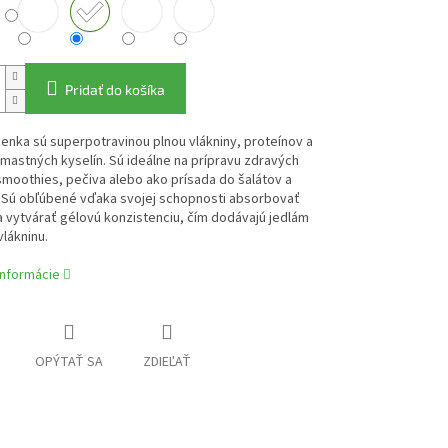
Pridať do košíka
enka sú superpotravinou plnou vlákniny, proteínov a
astných kyselín. Sú ideálne na prípravu zdravých
smoothies, pečiva alebo ako prísada do šalátov a
. Sú obľúbené vďaka svojej schopnosti absorbovať
a vytvárať gélovú konzistenciu, čím dodávajú jedlám
vlákninu.
informácie
OPÝTAŤ SA
ZDIEĽAŤ