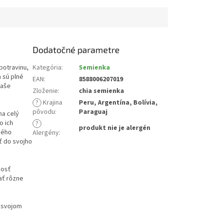
Dodatočné parametre
potravinu,
Kategória
:
Semienka
 sú plné
EAN
:
8588006207019
vaše
Zloženie
:
chia semienka
?
Krajina
Peru, Argentína, Bolívia,
pôvodu
:
Paraguaj
na celý
o ich
?
produkt nie je alergén
ného
Alergény
:
ť do svojho
nosť
ať rôzne
a svojom