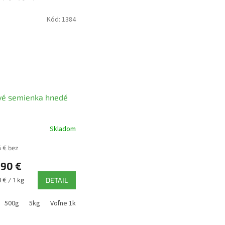
Kód:
1384
vé semienka hnedé
Skladom
erné
tenie
6 € bez
ktu
,90 €
ková
 € / 1 kg
DETAIL
ičiek.
500g
5kg
Voľne 1kg