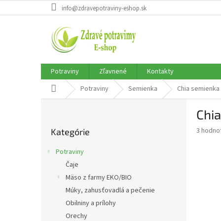
Prejsť
info@zdravepotraviny-eshop.sk
na
obsah
Potraviny
Zľavnené
Kontakty
Domov
Potraviny
Semienka
Chia semienka
B
Chi
o
Preskočiť
č
Priemer
3 hodno
Kategórie
kategórie
n
hodnote
ý
produkt
Potraviny
p
je
Čaje
5,0
a
z
Mäso z farmy EKO/BIO
n
5
e
Múky, zahusťovadlá a pečenie
hviezdič
l
Obilniny a prílohy
Orechy