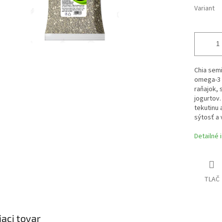
Variant
Chia semi
omega-3 m
raňajok, 
jogurtov
tekutinu 
sýtosť a 
Detailné 
TLAČ
iaci tovar