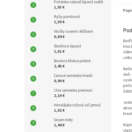
Pohánka natural lúpaná svetlá
1,93 €
Popi
Ryža jazmínová
1,59 €
Pod
Vločky ovsené s klíčkami
0,84 €
Buďt
Slnečnica lúpaná
ktor
1,01 €
vlák
celk
Brusnice kľukva polené
2,45 €
Naše
deň.
Ľanové semienka hnedé
vysk
0,90 €
peči
Chia semienka premium
šalá
2,19 €
Jedn
Himalájska ružová soľ jemná
abso
1,02 €
kreat
Sezam biely
Kúpt
1,44 €
vlast