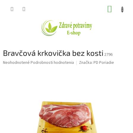
Prejsť
NÁKUP
na
obsah
KOŠÍK
Bravčová krkovička bez kosti
2796
Priemerné
Neohodnotené
Podrobnosti hodnotenia
Značka:
PD Poriadie
hodnotenie
produktu
je
0,0
z
5
hviezdičiek.