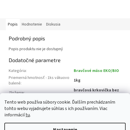
Popis
Hodnotenie
Diskusia
Podrobný popis
Popis produktu nie je dostupný
Dodatočné parametre
Kategória
:
Bravčové mäso EKO/BIO
Priemerná hmotnosť - 1ks vákuovo
1kg
balené
:
bravčová krkovička bez
Zloženie
:
kosti
Tento web používa súbory cookie. Ďalším prechádzaním
Krajina pôvodu
:
Slovensko
tohto webu vyjadrujete súhlas s ich používaním. Viac
informácií
tu
.
Z
á
Nastavenie