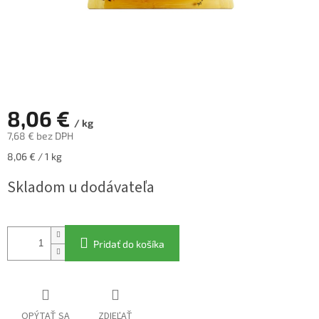
8,06 €
/ kg
7,68 € bez DPH
Jednotková
8,06 € / 1 kg
cena:
Skladom u dodávateľa
Pridať do košíka
OPÝTAŤ SA
ZDIEĽAŤ