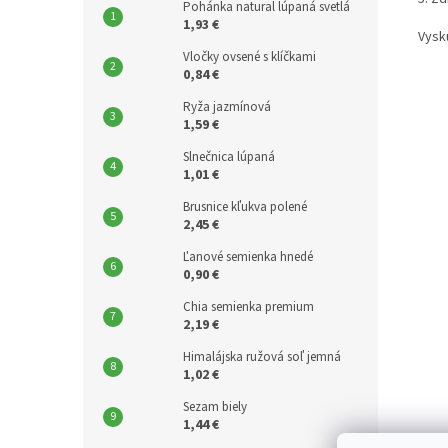
Pohánka natural lúpaná svetlá
1,93 €
Vysk
Vločky ovsené s klíčkami
0,84 €
Ryža jazmínová
1,59 €
Slnečnica lúpaná
1,01 €
Brusnice kľukva polené
2,45 €
Ľanové semienka hnedé
0,90 €
Chia semienka premium
2,19 €
Himalájska ružová soľ jemná
1,02 €
Sezam biely
1,44 €