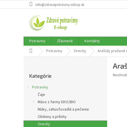
Prejsť
info@zdravepotraviny-eshop.sk
na
obsah
Potraviny
Zľavnené
Kontakty
Domov
Potraviny
Orechy
Arašidy pražené
B
Ara
o
Preskočiť
č
Priemer
Neohod
Kategórie
kategórie
n
hodnote
ý
produkt
Potraviny
p
je
Čaje
0,0
a
z
Mäso z farmy EKO/BIO
n
5
e
Múky, zahusťovadlá a pečenie
hviezdič
l
Obilniny a prílohy
Orechy