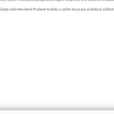
úšajte naše Nesolené Pražené Arašidy a zažite ten pravý arašidový zážitok