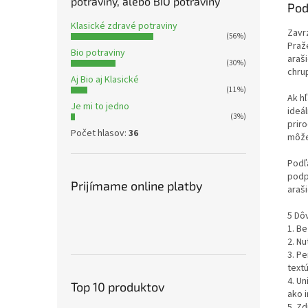
potraviny, alebo BIO potraviny
Pod
Klasické zdravé potraviny
Zavr
(56%)
Praž
Bio potraviny
araš
(30%)
chrup
Aj Bio aj Klasické
(11%)
Ak hľ
Je mi to jedno
ideál
(3%)
priro
Počet hlasov:
36
môže
Podľ
podp
Prijímame online platby
araši
5 Dô
1. Be
2. Nu
3. P
textú
4. Un
Top 10 produktov
ako 
5. Z