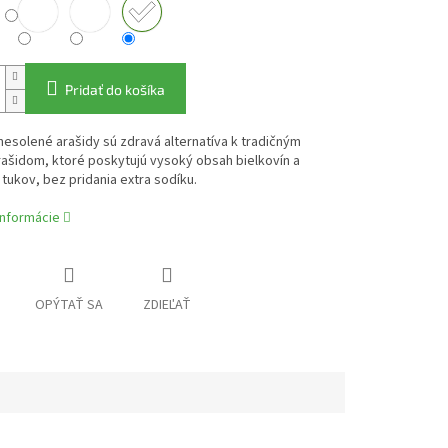
Pridať do košíka
esolené arašidy sú zdravá alternatíva k tradičným
ašidom, ktoré poskytujú vysoký obsah bielkovín a
tukov, bez pridania extra sodíku.
informácie
OPÝTAŤ SA
ZDIEĽAŤ