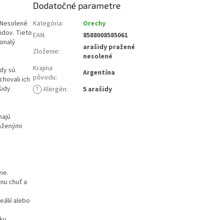
Dodatočné parametre
 Nesolené
Kategória
:
Orechy
idov. Tieto
EAN
:
8588008585061
konalý
arašidy pražené
Zloženie
:
nesolené
Krajina
idy sú
Argentína
pôvodu
:
chovali ich
šidy
?
Alergén
:
5 arašidy
hajú
raženými
ie.
nu chuť a
eálií alebo
ku.