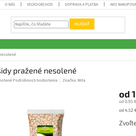
O NÁS
VEĽKOOBCHOD
DOPRAVA A PLATBA
AKO NAKUPOV
HĽADAŤ
 nesolené
šidy pražené nesolené
né
notené
Podrobnosti hodnotenia
Značka:
Wita
nie
od
1
u
od
0,95 
Jednotk
od 4,52 €
cena:
iek.
Zvoľte