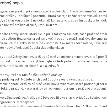
robný popis
zgajúce na jazyku, príjemne pražené a plné chuti. Predstavujeme Vám naše
ené Arašidy - obľúbenú pochúťku, ktorá zahreje každé srdce milovníka araš
idy sú s láskou pražené na dokonalú konzistenciu, aby vám poskytli ten do
 a bohatú arašidovú chuť, ktorú milujete.
adáte zdravý snack, ktorý nie je príliš ťažký na žalúdok, naše pražené araš
nou voľbou. Bez pridania soli sme veľmi opatrne pražili arašidy, aby sme za
dzenú chuť a ľahko stráviteľné vlastnosti. A ak máte radi osolené, naše ara
te kedykoľvek osoliť podľa vlastného vkusu!
a vedeckých výskumov, arašidy sú plné vitamínov a minerálov, ktoré pomá
orovať zdravý životný štýl. Nechajte sa teda potešiť našimi nesolenými p
dmi, ktoré sú nielen chutné, ale aj zdravé!
vodov, Prečo si Kúpiť Naše Pražené Arašidy:
z pridanej soli: Môžete si ich osoliť podľa svojho vkusu a potreby.
trične bohaté: Arašidy sú plné vitamínov a minerálov, ktoré podporujú zdrav
erfektne pražené: Naše arašidy sú rovnomerne a jemne pražené pre optimál
ru.
iverzálne použitie: Arašidy môžete použiť ako snack, pridať do šalátov, cer
ingredienciu v receptoch.
dravý snack: Arašidy poskytujú dlhotrvajúce nasýtenie bez ťažkosti na žalúd