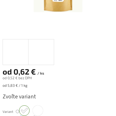
od
0,62 €
/ ks
od
0,52 €
bez DPH
Jednotková
od 5,83 € / 1 kg
cena:
Zvoľte variant
Variant