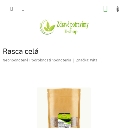
Prejsť
NÁKUP
na
obsah
KOŠÍK
Rasca celá
Priemerné
Neohodnotené
Podrobnosti hodnotenia
Značka:
Wita
hodnotenie
produktu
je
0,0
z
5
hviezdičiek.