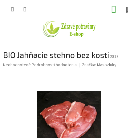
Prejsť
NÁKUP
na
obsah
KOŠÍK
BIO Jahňacie stehno bez kosti
2818
Priemerné
Neohodnotené
Podrobnosti hodnotenia
Značka:
Masozluky
hodnotenie
produktu
je
0,0
z
5
hviezdičiek.