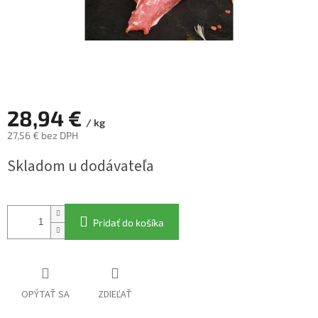
28,94 €
/ kg
27,56 € bez DPH
Jednotková
Skladom u dodávateľa
cena:
Pridať do košíka
OPÝTAŤ SA
ZDIEĽAŤ