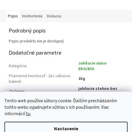
Popis
Hodnotenie
Diskusia
Podrobný popis
Popis produktu nie je dostupný
Dodatočné parametre
Jahňacie mäso
Kategória
:
EKO/BIO
Priemerná hmotnosť - 1ks vákuovo
1kg
balené
:
jahňacie stehno bez
Zloženie
:
kosti
Tento web používa súbory cookie. Ďalším prechádzaním
Krajina pôvodu
:
Česká republika
tohto webu vyjadrujete súhlas s ich používaním. Viac
informácií
tu
.
Z
á
Nastavenie
Vytvoril Shoptet
p