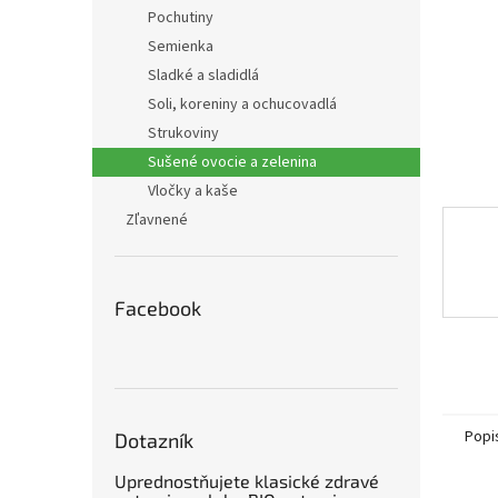
Pochutiny
Semienka
Sladké a sladidlá
Soli, koreniny a ochucovadlá
Strukoviny
Sušené ovocie a zelenina
Vločky a kaše
Zľavnené
Facebook
Popi
Dotazník
Uprednostňujete klasické zdravé