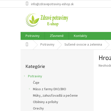
Prejsť
info@zdravepotraviny-eshop.sk
na
obsah
Potraviny
Zľavnené
Kontakty
Domov
Potraviny
Sušené ovocie a zelenina
B
Hro
o
Preskočiť
č
Priemer
Neohod
Kategórie
kategórie
n
hodnote
ý
produkt
Potraviny
p
je
Čaje
0,0
a
z
Mäso z farmy EKO/BIO
n
5
e
Múky, zahusťovadlá a pečenie
hviezdič
l
Obilniny a prílohy
Orechy