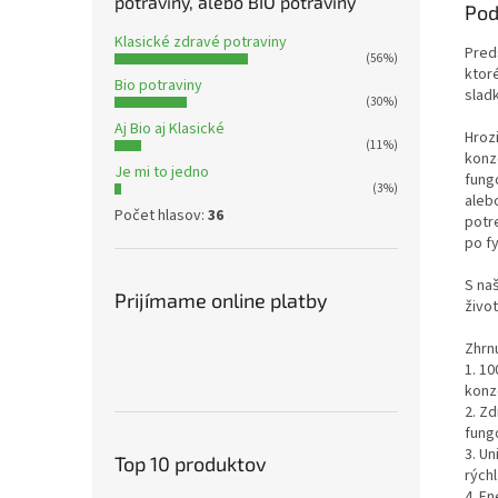
potraviny, alebo BIO potraviny
Pod
Klasické zdravé potraviny
Pred
(56%)
ktoré
Bio potraviny
slad
(30%)
Aj Bio aj Klasické
Hroz
(11%)
konz
Je mi to jedno
fungo
(3%)
aleb
Počet hlasov:
36
potre
po fy
S na
Prijímame online platby
život
Zhrn
1. 1
konz
2. Z
fungo
3. U
Top 10 produktov
rýchl
4. E