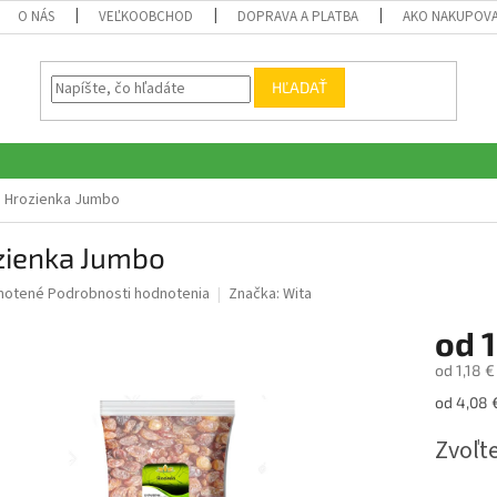
O NÁS
VEĽKOOBCHOD
DOPRAVA A PLATBA
AKO NAKUPOV
HĽADAŤ
Hrozienka Jumbo
zienka Jumbo
né
notené
Podrobnosti hodnotenia
Značka:
Wita
nie
od
1
u
od
1,18 €
Jednotk
od 4,08 €
cena:
iek.
Zvoľte