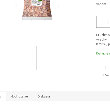
Variant
Hrozienk
vysokým o
k müsli, 
Detailné 
TLAČ
s
Hodnotenie
Diskusia