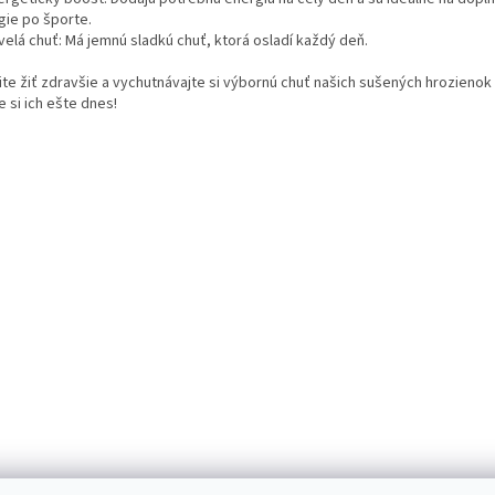
gie po športe.
velá chuť: Má jemnú sladkú chuť, ktorá osladí každý deň.
ite žiť zdravšie a vychutnávajte si výbornú chuť našich sušených hrozienok 
 si ich ešte dnes!