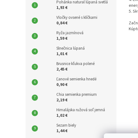
Pohánka natural lúpaná svetlá
ener
1,93 €
5. Sk
Vločky ovsené s klíčkami
0,84 €
Začn
Kúpte
Ryža jazmínová
1,59 €
Slnečnica lúpaná
1,01 €
Brusnice kľukva polené
2,45 €
Ľanové semienka hnedé
0,90 €
Chia semienka premium
2,19 €
Himalájska ružová soľ jemná
1,02 €
Sezam biely
1,44 €