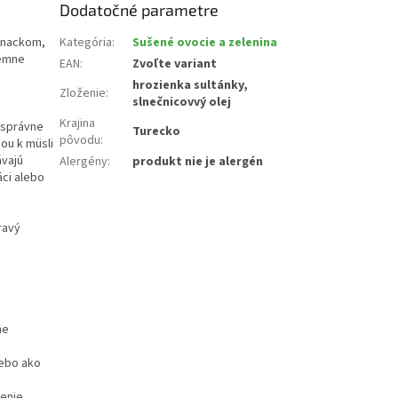
Dodatočné parametre
 snackom,
Kategória
:
Sušené ovocie a zelenina
jemne
EAN
:
Zvoľte variant
hrozienka sultánky,
Zloženie
:
slnečnicovvý olej
Krajina
 správne
Turecko
pôvodu
:
hou k müsli
ávajú
Alergény
:
produkt nie je alergén
áci alebo
ravý
ne
lebo ako
nenie