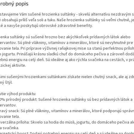
robný popis
stavujeme Vám sušené hrozienka sultánky - skvelú alternatívu nezdravým
 obsahujú príliš veľa soli a tuku. Naše hrozienka sultánky sú veľmi chutné, 
ké a navyše poskytujú obrovské zdravotné benefity.
ienka sultánky sú sušené hrozno bez akýchkoľvek prídavných látok alebo
ervantov. Sú plné vlákniny, vitamínov a minerálov, ktoré sú nevyhnutné pre
vanie tela. Pri príprave výživnej raňajkovej mise sa stanú perfektnou prílo
o jogurtu. Prinášajú krásnu sladkú chuť do domáceho pečiva a zároveň dod
bnú energiu na celý deň. Sú ideálne aj ako rýchla svačinka na cestách, v pr
zickej aktivite.
šimi sušenými hrozienkami sultánkami získate nielen chutný snack, ale aj zd
ný štýl.
utie výhod produktu:
00% prírodný produkt: Sušené hrozienka sultánky sú bez prídavných látok a
ervantov.
dravý snack: Sú plné vlákniny, vitamínov a minerálov, ktoré podporujú správ
vanie tela.
niverzálna príloha: Skvelo sa hodia do müsli, jogurtu, do domáceho pečiva a
a svačinka.
nergetický boost: Dodajú potrebnú energiu na celý deň a sú ideálne na dopl