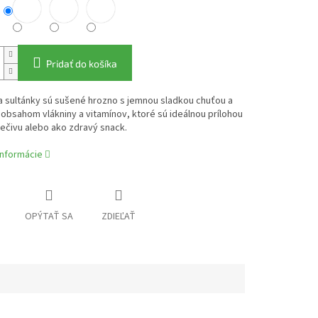
Pridať do košíka
a sultánky sú sušené hrozno s jemnou sladkou chuťou a
bsahom vlákniny a vitamínov, ktoré sú ideálnou prílohou
pečivu alebo ako zdravý snack.
informácie
OPÝTAŤ SA
ZDIEĽAŤ