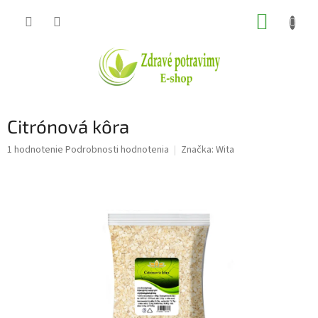
Prejsť
NÁKUP
na
obsah
KOŠÍK
Citrónová kôra
Priemerné
1 hodnotenie
Podrobnosti hodnotenia
Značka:
Wita
hodnotenie
produktu
je
5,0
z
5
hviezdičiek.