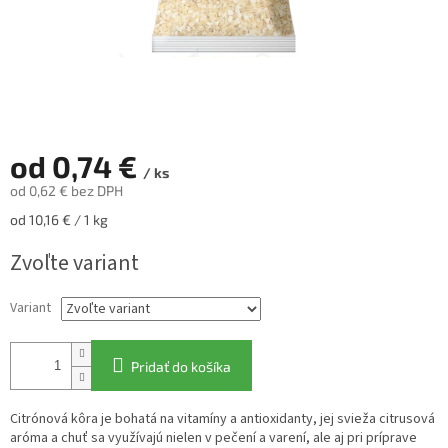
od
0,74 €
/ ks
od
0,62 €
bez DPH
Jednotková
od 10,16 € / 1 kg
cena:
Zvoľte variant
Variant
Pridať do košíka
Citrónová kôra je bohatá na vitamíny a antioxidanty, jej svieža citrusová
aróma a chuť sa využívajú nielen v pečení a varení, ale aj pri príprave