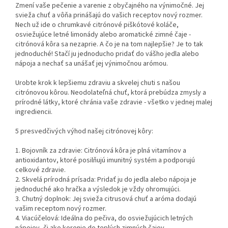
Zmení vaše pečenie a varenie z obyčajného na výnimočné. Jej
svieža chuť a vôňa prinášajú do vašich receptov nový rozmer.
Nech už ide o chrumkavé citrónové piškótové koláče,
osviežujúce letné limonády alebo aromatické zimné čaje -
citrónová kôra sa nezaprie. A čo je na tom najlepšie? Je to tak
jednoduché! Stačí ju jednoducho pridať do vášho jedla alebo
nápoja a nechať sa unášať jej výnimočnou arómou.
Urobte krok k lepšiemu zdraviu a skvelej chuti s našou
citrónovou kôrou. Neodolateľná chuť, ktorá prebúdza zmysly a
prírodné látky, ktoré chránia vaše zdravie - všetko v jednej malej
ingrediencii.
5 presvedčivých výhod našej citrónovej kôry:
1. Bojovník za zdravie: Citrónová kôra je plná vitamínov a
antioxidantov, ktoré posilňujú imunitný systém a podporujú
celkové zdravie.
2. Skvelá prírodná prísada: Pridať ju do jedla alebo nápoja je
jednoduché ako hračka a výsledok je vždy ohromujúci.
3. Chutný doplnok: Jej svieža citrusová chuť a aróma dodajú
vašim receptom nový rozmer.
4. Viacúčelová: Ideálna do pečiva, do osviežujúcich letných