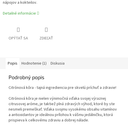
nápojov a kokteilov.
Detailné informácie
OPÝTAŤ SA
ZDIEĽAŤ
Popis
Hodnotenie (1)
Diskusia
Podrobný popis
Citrónová kôra - tajná ingrediencia pre skvelú príchuť a zdravie!
Citrónová kôra je nielen výnimočná vďaka svojej výraznej
citrusovej aróme, je taktiež plná zdravých výhod, ktoré by ste
nesmeli premeškať. Vďaka svojmu vysokému obsahu vitamínov
a antioxidantov je ideálnou prílohou k vášmu jedálničku, ktorá
prispieva k celkovému zdraviu a dobrej nálade.